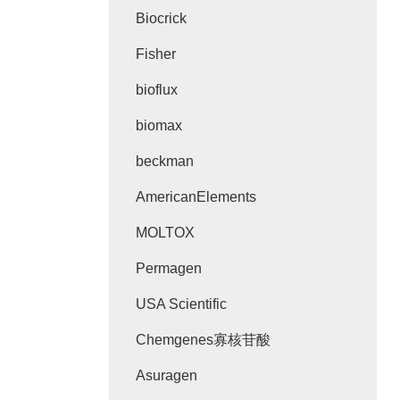
Biocrick
Fisher
bioflux
biomax
beckman
AmericanElements
MOLTOX
Permagen
USA Scientific
Chemgenes寡核苷酸
Asuragen