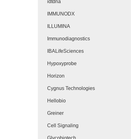
idtdna
IMMUNODX
ILLUMINA
Immunodiagnostics
IBALifeSciences
Hypoxyprobe
Horizon
Cygnus Technologies
Hellobio
Greiner
Cell Signaling
Glycobiotech