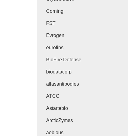
Corning
FST
Evrogen
eurofins
BioFire Defense
biodatacorp
atlasantibodies
ATCC
Astartebio
ArcticZymes
aobious