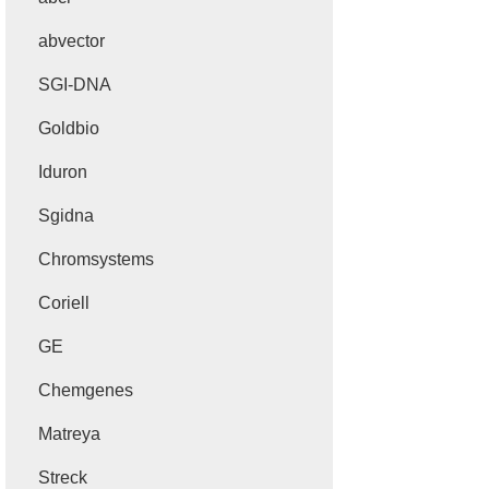
abvector
SGI-DNA
Goldbio
Iduron
Sgidna
Chromsystems
Coriell
GE
Chemgenes
Matreya
Streck