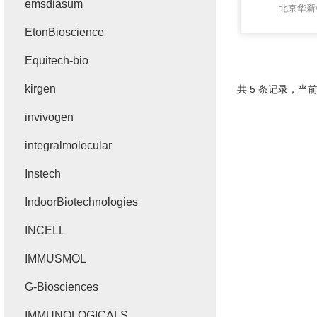
emsdiasum
北京华新
EtonBioscience
Equitech-bio
kirgen
共 5 条记录，当前
invivogen
integralmolecular
Instech
IndoorBiotechnologies
INCELL
IMMUSMOL
G-Biosciences
IMMUNOLOGICALS