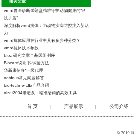
相关文章
vmrd兽医诊断试剂盒精准守护动物健康的“科
技护盾”
深度解析vmrd抗体：为动物疾病防控注入新活
力
vmrd抗体应用在行业中具有多少种分类？
vmrd抗体技术参数
Bioz 研究文章全基因组测序
Biocare说明书-试验方法
华新康信各*一级代理
aobious常见问题解答
bio-techne-Ella产品介绍
alzet2004渗透泵：精准给药的高效工具
首 页
产品展示
公司介绍
|
|
在线留言
© 20