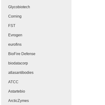
Glycobiotech
Corning
FST
Evrogen
eurofins
BioFire Defense
biodatacorp
atlasantibodies
ATCC
Astartebio
ArcticZymes