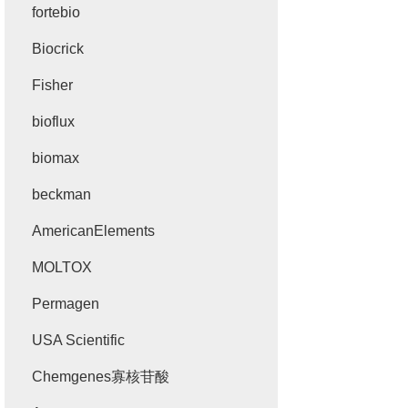
fortebio
Biocrick
Fisher
bioflux
biomax
beckman
AmericanElements
MOLTOX
Permagen
USA Scientific
Chemgenes寡核苷酸