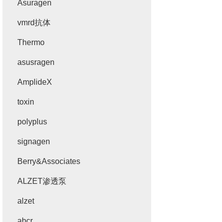
Asuragen
vmrd抗体
Thermo
asusragen
AmplideX
toxin
polyplus
signagen
Berry&Associates
ALZET渗透泵
alzet
abcr