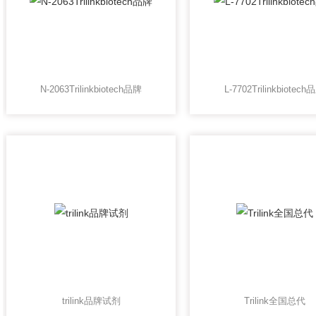
N-2063Trilinkbiotech品牌
L-7702Trilinkbiotech
trilink品牌试剂
Trilink全国总代