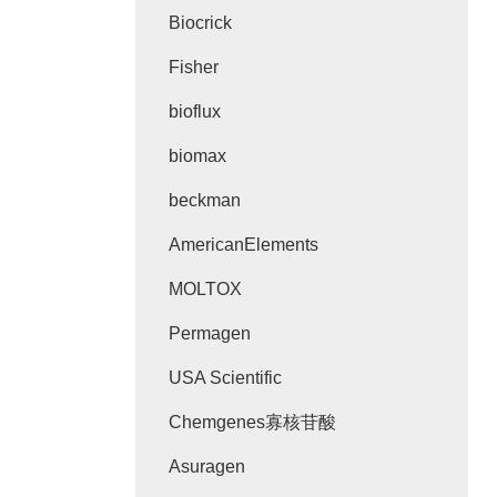
Biocrick
Fisher
bioflux
biomax
beckman
AmericanElements
MOLTOX
Permagen
USA Scientific
Chemgenes寡核苷酸
Asuragen