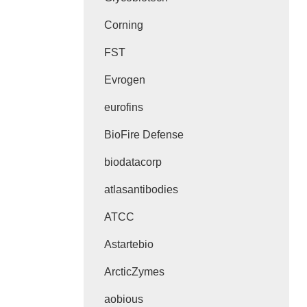
Corning
FST
Evrogen
eurofins
BioFire Defense
biodatacorp
atlasantibodies
ATCC
Astartebio
ArcticZymes
aobious