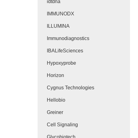
idtdna
IMMUNODX
ILLUMINA
Immunodiagnostics
IBALifeSciences
Hypoxyprobe
Horizon
Cygnus Technologies
Hellobio
Greiner
Cell Signaling
Glycobiotech