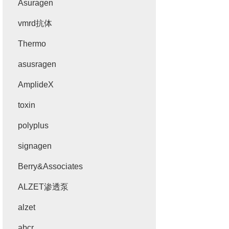
Asuragen
vmrd抗体
Thermo
asusragen
AmplideX
toxin
polyplus
signagen
Berry&Associates
ALZET渗透泵
alzet
abcr