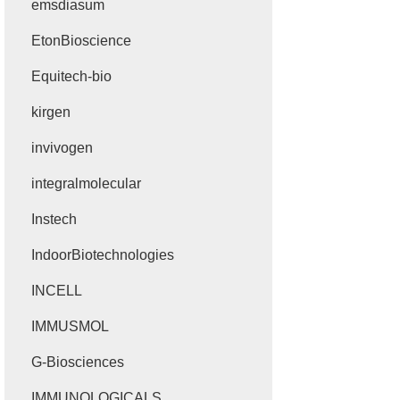
emsdiasum
EtonBioscience
Equitech-bio
kirgen
invivogen
integralmolecular
Instech
IndoorBiotechnologies
INCELL
IMMUSMOL
G-Biosciences
IMMUNOLOGICALS