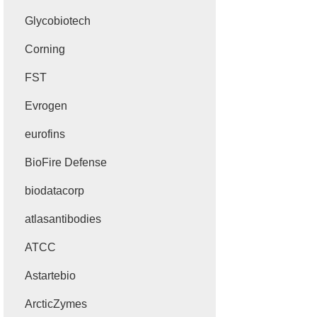
Glycobiotech
Corning
FST
Evrogen
eurofins
BioFire Defense
biodatacorp
atlasantibodies
ATCC
Astartebio
ArcticZymes