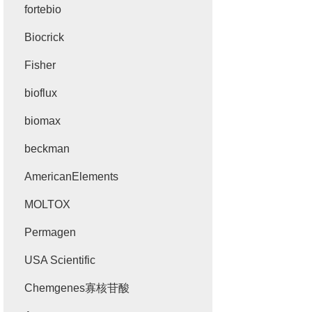
fortebio
Biocrick
Fisher
bioflux
biomax
beckman
AmericanElements
MOLTOX
Permagen
USA Scientific
Chemgenes寡核苷酸