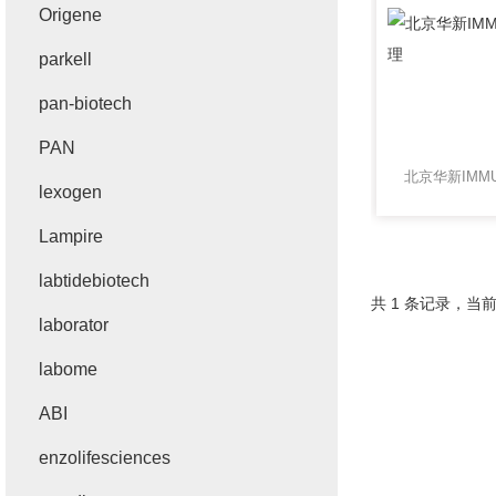
Origene
parkell
pan-biotech
PAN
lexogen
Lampire
labtidebiotech
共 1 条记录，当前
laborator
labome
ABI
enzolifesciences