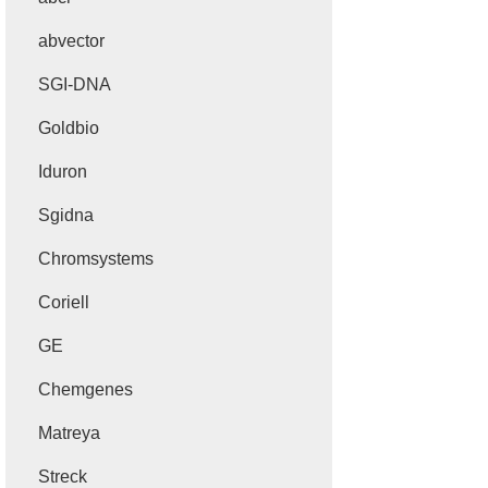
abvector
SGI-DNA
Goldbio
Iduron
Sgidna
Chromsystems
Coriell
GE
Chemgenes
Matreya
Streck