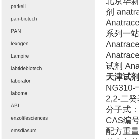
北京华
parkell
剂
anatr
pan-biotech
Anatrac
PAN
系列一
Anatrac
lexogen
Anatrac
Lampire
试剂
Ana
labtidebiotech
天津试
laborator
NG310-
labome
2,2-
二癸
ABI
分子式
enzolifesciences
CAS
编
配方重
emsdiasum