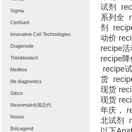
试剂
rec
Sigma
系列全
r
Cerilliant
剂
recip
Innovative Cell Technologies
动价
rec
Diagenode
recipe
活
recipe
降
Trilinkbiotech
recipe
Medkoo
货
recip
life diagnostics
现货
rec
Gibco
现货
rec
Neuromab全国总代
年庆，
r
Novus
北试剂
r
BioLegend
以下
Ana