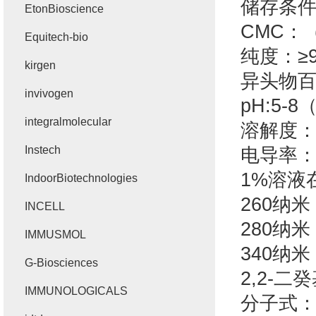
储存条
EtonBioscience
CMC
：
Equitech-bio
纯度：≥
kirgen
异头物百
invivogen
pH:5-8
integralmolecular
溶解度：
Instech
电导率
1%
溶液
IndoorBiotechnologies
260
纳米
INCELL
280
纳米
IMMUSMOL
340
纳米
G-Biosciences
2,2-
二癸
IMMUNOLOGICALS
分子式