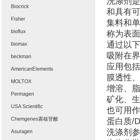
洗涤剂
Biocrick
和具有
Fisher
集料和
bioflux
称为表
通过以
biomax
吸附在
beckman
应用包
AmericanElements
膜透性
MOLTOX
增溶、
Permagen
矿化、
USA Scientific
也可用
Chemgenes寡核苷酸
蛋白质
/
洗涤剂
Asuragen