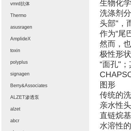
生物化
vmrd抗体
洗涤剂分
Thermo
头部"，
asusragen
作为“尾
AmplideX
然而，
toxin
极性形
polyplus
“面孔"
CHAPS
signagen
图形
Berry&Associates
传统的
ALZET渗透泵
亲水性
alzet
直链烷
abcr
水溶性