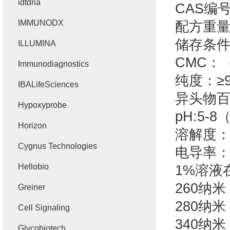
idtdna
CAS
编
IMMUNODX
配方重
储存条
ILLUMINA
CMC
：
Immunodiagnostics
纯度：≥
IBALifeSciences
异头物百
Hypoxyprobe
pH:5-8
Horizon
溶解度：
Cygnus Technologies
电导率
Hellobio
1%
溶液
260
纳米
Greiner
280
纳米
Cell Signaling
340
纳米
Glycobiotech