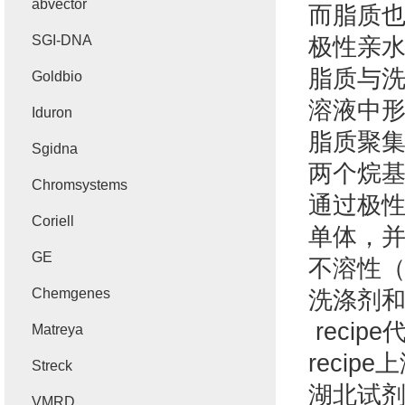
abvector
而脂质
SGI-DNA
极性亲
脂质与
Goldbio
溶液中
Iduron
脂质聚
Sgidna
两个烷
Chromsystems
通过极
Coriell
单体，
GE
不溶性
Chemgenes
洗涤剂
recipe
Matreya
recipe
上
Streck
湖北试
VMRD