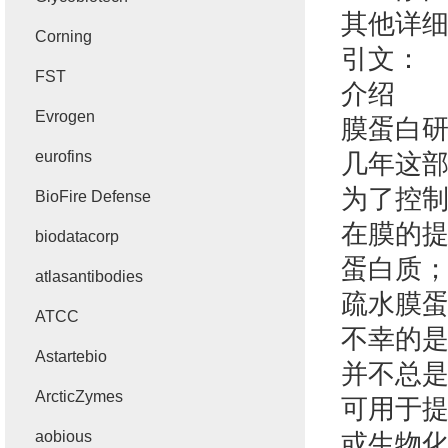
其他详
Corning
引文：
FST
介绍
Evrogen
膜蛋白
eurofins
几年这
为了控
BioFire Defense
在膜的
biodatacorp
蛋白质
atlasantibodies
疏水膜
ATCC
不幸的
Astartebio
并不总
ArcticZymes
可用于
aobious
或生物