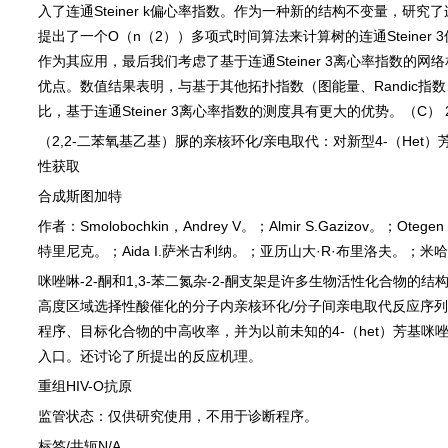
入了连通
Steiner k
偏心率指数。作为一种新的结构不变量，研究了
提出了一个
O
（
n
（
2
））多项式时间算法来计算树的连通
Steiner 3
作为其应用，最后我们考虑了基于连通
Steiner 3
离心率指数的网络
优点。数值结果表明，与基于其他拓扑指数（图能量、
Randic
指数
比，基于连通
Steiner 3
离心率指数的测度具有更大的优势。（
C
）
2
（
2,2-
二苯氧基乙基）脲的亲核环化
/
亲电取代：对新型
4-
（
Het
）
性获取
合成斯图加特
作者：
Smolobochkin
，
Andrey V
。；
Almir S.Gazizov
。；
Otegen
特里尼克。；
Aida I.
萨米古利纳。；亚历山大
·R·
布里洛夫。；米哈
咪唑啉
-2-
酮和
1,3-
苯二氮杂
-2-
酮支架是许多生物活性化合物的结
高度区域选择性酸催化的分子内亲核环化
/
分子间亲电取代反应序列
程序、目标化合物的中高收率，并为以前未知的
4-
（
het
）芳基咪
入口。还讨论了所提出的反应机理。
重组
HIV-O
抗原
监管状态：仅供研究使用，不用于诊断程序。
标签
/
共轭
N/A