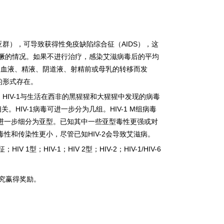
亚群），可导致获得性免疫缺陷综合征（
AIDS
），这
獗的情况。如果不进行治疗，感染艾滋病毒后的平均
过血液、精液、阴道液、射精前或母乳的转移而发
的形式存在。
。
HIV-1
与生活在西非的黑猩猩和大猩猩中发现的病毒
相关。
HIV-1
病毒可进一步分为几组。
HIV-1 M
组病毒
进一步细分为亚型。已知其中一些亚型毒性更强或对
毒性和传染性更小，尽管已知
HIV-2
会导致艾滋病。
征；
HIV 1
型；
HIV-1
；
HIV 2
型；
HIV-2
；
HIV-1/HIV-6
究赢得奖励。