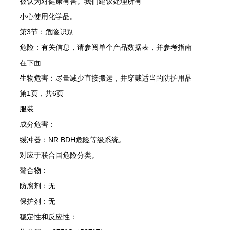
被认为对健康有害。我们建议处理所有
小心使用化学品。
第
3
节：危险识别
危险：有关信息，请参阅单个产品数据表，并参考指南
在下面
生物危害：尽量减少直接搬运，并穿戴适当的防护用品
第
1
页，共
6
页
服装
成分危害：
缓冲器：
NR:BDH
危险等级系统。
对应于联合国危险分类。
螯合物：
防腐剂：无
保护剂：无
稳定性和反应性：