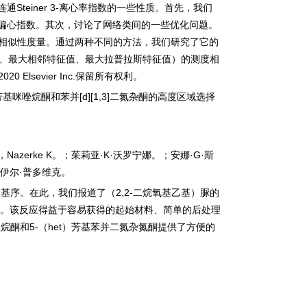
连通
Steiner 3-
离心率指数的一些性质。首先，我们
偏心指数。其次，讨论了网络类间的一些优化问题。
相似性度量。通过两种不同的方法，我们研究了它的
、最大相邻特征值、最大拉普拉斯特征值）的测度相
020 Elsevier Inc.
保留所有权利。
芳基咪唑烷酮和苯并
[d][1,3]
二氮杂酮的高度区域选择
，
Nazerke K
。；茱莉亚
·K·
沃罗宁娜。；安娜
·G·
斯
伊尔
·
普多维克。
构基序。在此，我们报道了（
2,2-
二烷氧基乙基）脲的
。该反应得益于容易获得的起始材料、简单的后处理
唑烷酮和
5-
（
het
）芳基苯并二氮杂氮酮提供了方便的