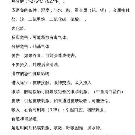
热分解：
>275°C
（
527°F
）。
应避免的条件：湿度；与水、酸、重金属（铅、铜）、金属接触
盐、溴、二氯甲烷、二硫化碳、硫酸、，
卤化烃。
反应危害：可能释放有毒气体。
分解危害：硝基气体
警告：如果吞食，可能会造成伤害。
不要摄入。处理后底
清洗。
潜在的急性健康影响
进入途径：皮肤接触。眼神交流。吸入摄入
眼睛：眼睛接触可能导致短暂的眼睛刺激。（牛血清白蛋白）
皮肤：引起皮肤刺激。如果通过皮肤吸收，可能致命。
吸入：吞食时剧毒（
R28
）：引起口腔、咽部刺激，
食道和胃肠道。
延迟时间后粘膜刺激、咳嗽、呼吸困难、肺水肿。