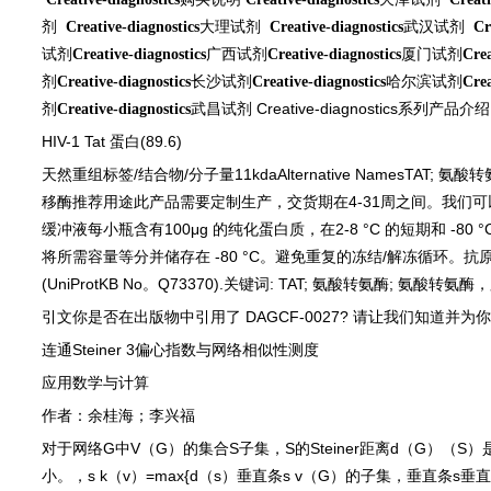
剂
大理试剂
武汉试剂
Creative-diagnostics
Creative-diagnostics
Cr
试剂
广西试剂
厦门试剂
Creative-diagnostics
Creative-diagnostics
Crea
剂
长沙试剂
哈尔滨试剂
Creative-diagnostics
Creative-diagnostics
Crea
剂
武昌试剂
Creative-diagnostics
系列产品介绍
Creative-diagnostics
HIV-1 Tat
蛋白
(89.6)
天然重组标签
/
结合物
/
分子量
11kdaAlternative NamesTAT;
氨酸转
移酶推荐用途此产品需要定制生产，交货期在
4-31
周之间。我们可
缓冲液每小瓶含有
100μg
的纯化蛋白质，在
2-8 °C
的短期和
-80 °
将所需容量等分并储存在
-80 °C
。避免重复的冻结
/
解冻循环。抗
(UniProtKB No
。
Q73370).
关键词
: TAT;
氨酸转氨酶
;
氨酸转氨酶，
引文你是否在出版物中引用了
DAGCF-0027?
请让我们知道并为你
连通
Steiner 3
偏心指数与网络相似性测度
应用数学与计算
作者：余桂海；李兴福
对于网络
G
中
V
（
G
）的集合
S
子集，
S
的
Steiner
距离
d
（
G
）（
S
）
小。，
s k
（
v
）
=max{d
（
s
）垂直条
s v
（
G
）的子集，垂直条
s
垂直