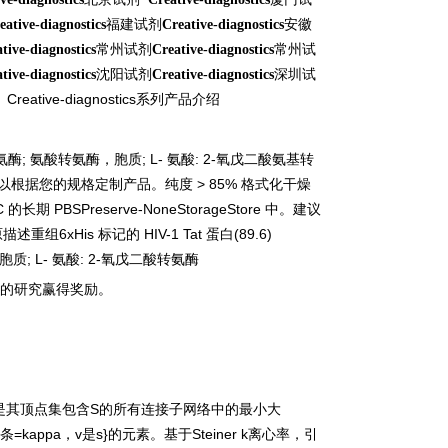
福建试剂
安徽
eative-diagnostics
Creative-diagnostics
常州试剂
常州试
tive-diagnostics
Creative-diagnostics
沈阳试剂
深圳试
tive-diagnostics
Creative-diagnostics
Creative-diagnostics
系列产品介绍
氨酶
;
氨酸转氨酶，胞质
; L-
氨酸
: 2-
氧戊二酸氨基转
以根据您的规格定制产品。纯度
> 85%
格式化干燥
C
的长期
PBSPreserve-NoneStorageStore
中。建议
原描述重组
6xHis
标记的
HIV-1 Tat
蛋白
(89.6)
胞质
; L-
氨酸
: 2-
氧戊二酸转氨酶
的研究赢得奖励。
是其顶点集包含
S
的所有连接子网络中的最小大
条
=kappa
，
v
是
s}
的元素。基于
Steiner k
离心率，引