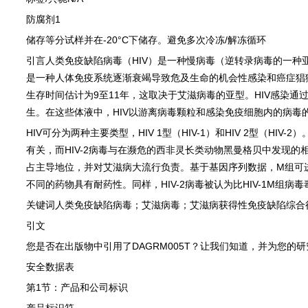
防腐剂
1
储存等分试样并在
-20°C
下储存。避免多次冷冻
/
解冻循环
引言人类免疫缺陷病毒（
HIV
）是一种慢病毒（逆转录病毒的一种
是一种人体免疫系统逐渐衰竭导致危及生命的机会性感染和癌症猖
生存时间估计为
9
至
11
年，这取决于艾滋病毒的亚型。
HIV
感染通
生。在这些体液中，
HIV
以游离病毒颗粒和感染免疫细胞内的病毒
HIV
可分为两种主要类型，
HIV 1
型（
HIV-1
）和
HIV 2
型（
HIV-2
）
有关，而
HIV-2
病毒与在濒危的西非灵长类动物黑曼格贝中发现的
占主导地位，并对艾滋病大流行负责。基于基因序列数据，
M
组可
不同的药物具有耐药性。同样，
HIV-2
病毒被认为比
HIV-1M
组病毒
关键词人类免疫缺陷病毒；艾滋病毒；艾滋病获得性免疫缺陷综合
引文
您是否在出版物中引用了
DAGRM005T
？让我们知道，并为您的研
安全数据表
第
1
节：产品和公司标识