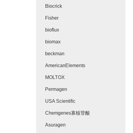
Biocrick
Fisher
bioflux
biomax
beckman
AmericanElements
MOLTOX
Permagen
USA Scientific
Chemgenes寡核苷酸
Asuragen