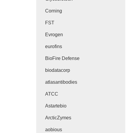
Corning
FST
Evrogen
eurofins
BioFire Defense
biodatacorp
atlasantibodies
ATCC
Astartebio
ArcticZymes
aobious