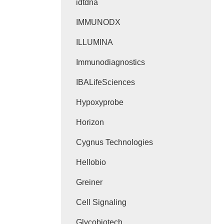
idtdna
IMMUNODX
ILLUMINA
Immunodiagnostics
IBALifeSciences
Hypoxyprobe
Horizon
Cygnus Technologies
Hellobio
Greiner
Cell Signaling
Glycobiotech