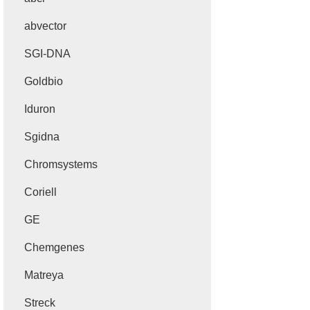
abvector
SGI-DNA
Goldbio
Iduron
Sgidna
Chromsystems
Coriell
GE
Chemgenes
Matreya
Streck