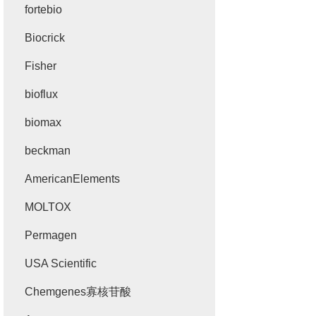
fortebio
Biocrick
Fisher
bioflux
biomax
beckman
AmericanElements
MOLTOX
Permagen
USA Scientific
Chemgenes寡核苷酸