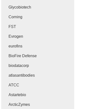
Glycobiotech
Corning
FST
Evrogen
eurofins
BioFire Defense
biodatacorp
atlasantibodies
ATCC
Astartebio
ArcticZymes