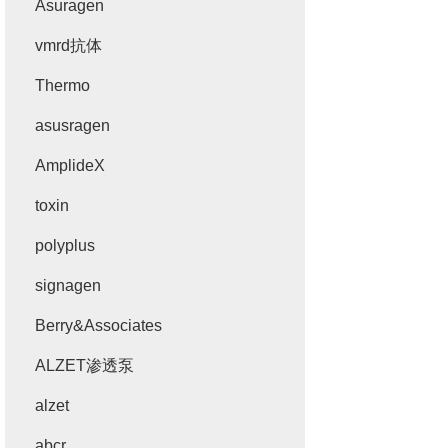
Asuragen
vmrd抗体
Thermo
asusragen
AmplideX
toxin
polyplus
signagen
Berry&Associates
ALZET渗透泵
alzet
abcr