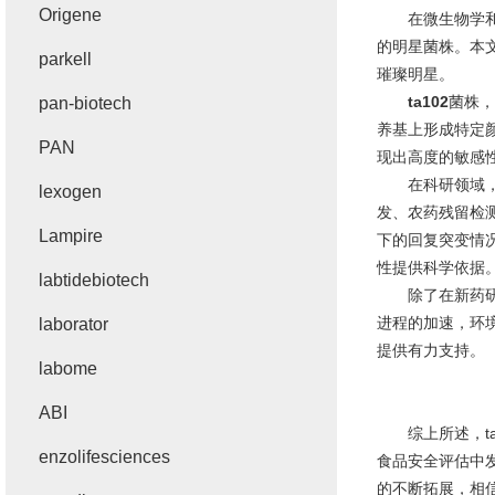
Origene
在微生物学和遗
的明星菌株。本
parkell
璀璨明星。
ta102
菌株，
pan-biotech
养基上形成特定
PAN
现出高度的敏感
在科研领域，t
lexogen
发、农药残留检
Lampire
下的回复突变情
性提供科学依据
labtidebiotech
除了在新药研发
进程的加速，环
laborator
提供有力支持。
labome
ABI
综上所述，ta
enzolifesciences
食品安全评估中
的不断拓展，相