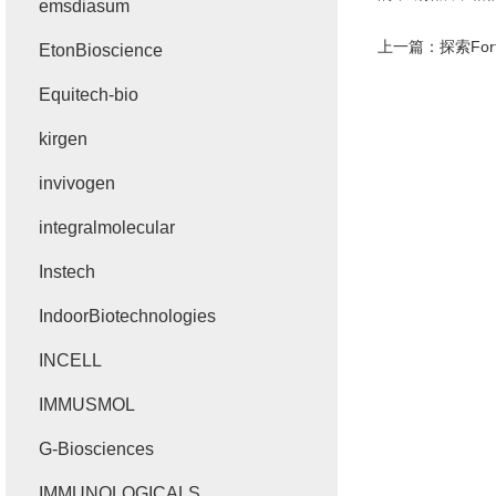
emsdiasum
上一篇：
探索Fo
EtonBioscience
Equitech-bio
kirgen
invivogen
integralmolecular
Instech
IndoorBiotechnologies
INCELL
IMMUSMOL
G-Biosciences
IMMUNOLOGICALS