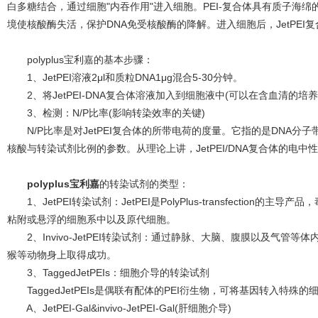
白多糖结合，通过细胞"内吞作用"进入细胞。PEI-复合体具有质子海
境使核酸酶失活，保护DNA免受核酸酶的降解。进入细胞后，JetPEI
polyplus宝利嘉的基本步骤：
1、JetPEI溶液2μl和质粒DNA1μg混合5-30分钟。
2、将JetPEI-DNA复合体溶液加入到细胞液中(可以在含血清的培养
3、检测：N/P比率(影响转染效率的关键)
N/P比率是对JetPEI复合体的所带电荷的度量。它指的是DNA分子带
核酸与转染试剂比例的参数。从理论上讲，JetPEI/DNA复合体的电中性为N
polyplus宝利嘉
的转染试剂的类型：
1、JetPEI转染试剂：JetPEI是PolyPlus-transfectio
粘附或悬浮的细胞系中以及原代细胞。
2、Invivo-JetPEI转染试剂：通过静脉、大脑、腹膜以及气管
猴等动物身上取得成功。
3、TaggedJetPEIs：细胞介导的转染试剂
TaggedJetPEIs是偶联有配体的PEI衍生物，可将基因转入特殊的
A、JetPEI-Gal&invivo-JetPEI-Gal(肝细胞介导)