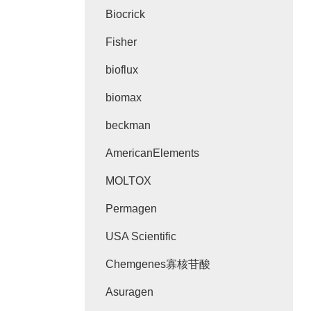
Biocrick
Fisher
bioflux
biomax
beckman
AmericanElements
MOLTOX
Permagen
USA Scientific
Chemgenes寡核苷酸
Asuragen