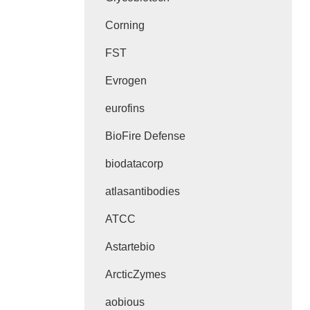
Corning
FST
Evrogen
eurofins
BioFire Defense
biodatacorp
atlasantibodies
ATCC
Astartebio
ArcticZymes
aobious