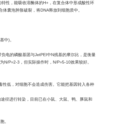
绵的特性，能吸收溶酶体的H+，在复合体中形成酸性环
复合体囊泡肿胀破裂，将DNA释放到细胞质中。
基中)。
负电的磷酸基团与JetPEI中N残基的摩尔比，是衡量
/P=2-3，但实际操作时，N/P=5-10效果较好。
n的主导产品，毒性低，对细胞不会造成伤害。它能把基因转入各种
等体内途径进行转染，目前已在小鼠、大鼠、鸭、豚鼠和
细胞。