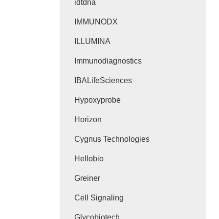
idtdna
IMMUNODX
ILLUMINA
Immunodiagnostics
IBALifeSciences
Hypoxyprobe
Horizon
Cygnus Technologies
Hellobio
Greiner
Cell Signaling
Glycobiotech