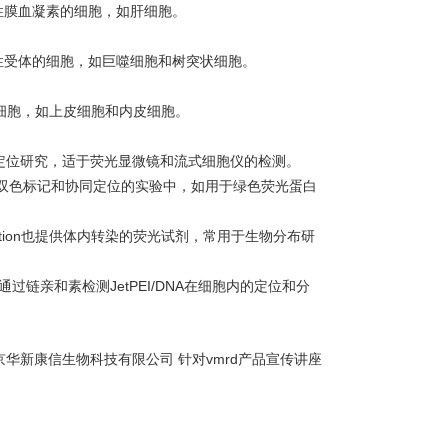
性膜血凝素的细胞，如肝细胞。
性受体的细胞，如巨噬细胞和树突状细胞。
细胞，如上皮细胞和内皮细胞。
于胞内定位研究，适于荧光显微镜和流式细胞仪的检测。
，常用于双色标记和协同定位的实验中，如用于绿色荧光蛋白
us-transfection也提供体内转染的荧光试剂，常用于生物分布研
Biotin，通过链亲和素检测JetPEI/DNA在细胞内的定位和分
京华新康信生物科技有限公司 针对vmrd产品宣传讲座