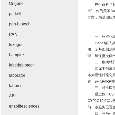
Origene
在生命科学领
准”。作为美国C
parkell
方案，为基因组
pan-biotech
PAN
一、标准化基因
Coriell的
lexogen
用于全基因组测序
Lampire
理，确保批次间一致
二、疾病特异
labtidebiotech
其库中保藏了超
本为囊性纤维化研
laborator
选，评估PAR
labome
三、精准医疗服
通过旗下Corie
ABI
CYP2C19*
enzolifesciences
前，该服务已覆
四、开放生态：