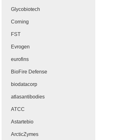
Glycobiotech
Corning
FST
Evrogen
eurofins
BioFire Defense
biodatacorp
atlasantibodies
ATCC
Astartebio
ArcticZymes