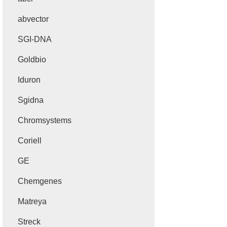
abvector
SGI-DNA
Goldbio
Iduron
Sgidna
Chromsystems
Coriell
GE
Chemgenes
Matreya
Streck