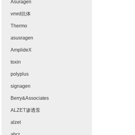
Asuragen
vmrd抗体
Thermo
asusragen
AmplideX
toxin
polyplus
signagen
Berry&Associates
ALZET渗透泵
alzet
abcr