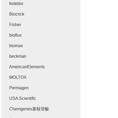
fortebio
Biocrick
Fisher
bioflux
biomax
beckman
AmericanElements
MOLTOX
Permagen
USA Scientific
Chemgenes寡核苷酸