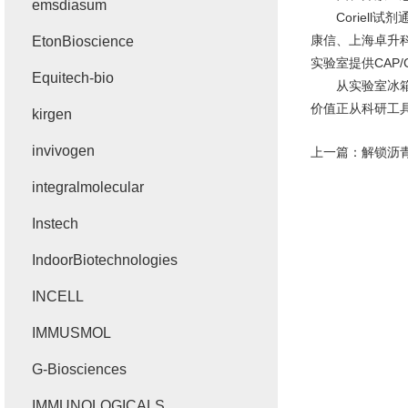
emsdiasum
Coriell
康信、上海卓升科
EtonBioscience
实验室提供CAP
Equitech-bio
从实验室冰箱到临
价值正从科研工
kirgen
invivogen
上一篇：
解锁沥青
integralmolecular
Instech
IndoorBiotechnologies
INCELL
IMMUSMOL
G-Biosciences
IMMUNOLOGICALS