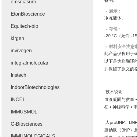
备的。
emsdiasum
展示：
EtonBioscience
冷冻液体。
Equitech-bio
存储：
-20 °C
（允许
-15
kirgen
材料安全注意
invivogen
此产品仅售用于
以下是为您翻译
integralmolecular
并保留了原文的
Instech
IndoorBiotechnologies
技术说明
INCELL
血液凝固与贫血
征
•
神经科学
•
IMMUSMOL
人
proBNP
、
BN
G-Biosciences
脑钠肽（
BNP
）
IMMUNOLOGICALS