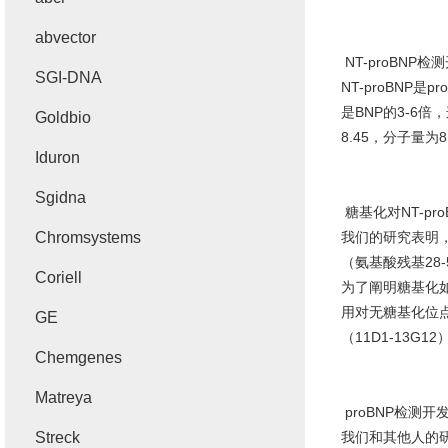
abvector
NT-proBNP
检测
SGI-DNA
NT-proBNP
是
pr
是
BNP
的
3-6
倍，
Goldbio
8.45
，分子量为
8
Iduron
Sgidna
糖基化对
NT-pr
Chromsystems
我们的研究表明
（氨基酸残基
28-
Coriell
为了阐明糖基化
用对无糖基化位
GE
（
11D1-13G12
Chemgenes
Matreya
proBNP
检测开
Streck
我们和其他人的