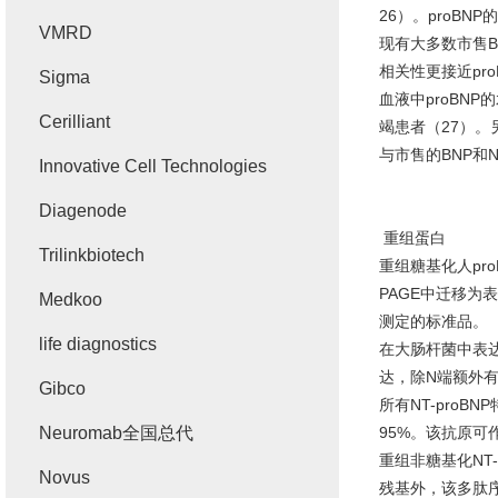
26
）。
proBNP
的
VMRD
现有大多数市售
相关性更接近
pr
Sigma
血液中
proBNP
的
Cerilliant
竭患者（
27
）。
与市售的
BNP
和
N
Innovative Cell Technologies
Diagenode
重组蛋白
Trilinkbiotech
重组糖基化人
pro
PAGE
中迁移为表
Medkoo
测定的标准品。
life diagnostics
在大肠杆菌中表
达，除
N
端额外
Gibco
所有
NT-proBNP
Neuromab全国总代
95%
。该抗原可
重组非糖基化
NT-
Novus
残基外，该多肽