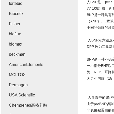
人
BNP
是一种
3.5
fortebio
77-108
组成，但
Biocrick
BNP
是一种具有
（
ANP
）、
C
型
Fisher
不同利钠肽的环
bioflux
人
BNP
示意图及
biomax
DPP IV
为二肽基
beckman
BNP
是一种不稳
AmericanElements
一小部分
BNP
以
酶，
NEP
）可降
MOLTOX
为更小的肽（
15-
Permagen
USA Scientific
人血液中的
BNP
由于
proBNP
切割
Chemgenes寡核苷酸
非表位被蛋白酶