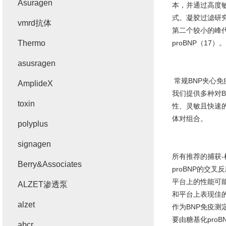
Asuragen
本，并通过高度
式。凝胶过滤研
vmrd抗体
第二个较小的峰
Thermo
proBNP
（
17
）。
asusragen
常规
BNP
夹心免
AmplideX
我们提供多种对
toxin
性、灵敏且快速
体对组合。
polyplus
signagen
所有推荐的捕获
-
Berry&Associates
proBNP
的交叉反
平台上的性能可
ALZET渗透泵
和平台上表现佳
alzet
作为
BNP
免疫测
要由糖基化
proB
abcr