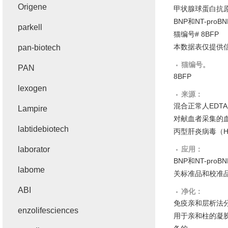
Origene
甲状腺球蛋白抗
BNP
和
NT-proBN
parkell
猫编号
# 8BFP
本数据表仅提供
pan-biotech
猫编号。
PAN
8BFP
lexogen
来源：
混合正常人
EDTA
Lampire
对献血者采集的
labtidebiotech
丙型肝炎病毒（
laborator
应用：
BNP
和
NT-proBN
labome
关标准品和校准
ABI
净化：
免疫亲和层析法
enzolifesciences
用于亲和柱的凝