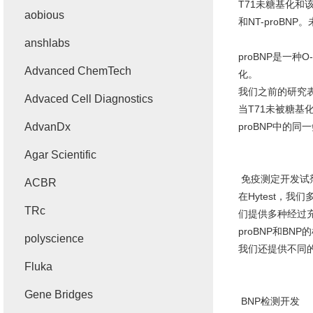
T71
未糖基化和
aobious
和
NT-proBNP
。
anshlabs
proBNP
是一种
O-
Advanced ChemTech
化。
我们之前的研究
Advaced Cell Diagnostics
当
T71
未被糖基
AdvanDx
proBNP
中的同一
Agar Scientific
免疫测定开发试
ACBR
在
Hytest
，我们
TRc
们提供多种经过
proBNP
和
BNP
的
polyscience
我们还提供不同
Fluka
Gene Bridges
BNP
检测开发