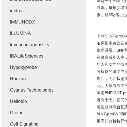
竭是一个严峻的
衰竭，每年新增
idtdna
素，且
65
岁以上
IMMUNODX
ILLUMINA
BNP
、
NT-proB
临床指南建议在
Immunodiagnostics
疾病进展。
BNP
IBALifeSciences
在健康成年人中
年人和女性的值
Hypoxyprobe
分析物的浓度与
Horizon
期），无症状患
此，人体血液中
Cygnus Technologies
测定
BNP
或
NT-p
著高于无并发症
Hellobio
急性冠脉综合征
Greiner
除
NT-proBNP
和
更高的分析特异
Cell Signaling