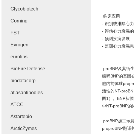
Glycobiotech
临床应用
Corning
-
识别或排除心力
-
评估心力衰竭的
FST
-
预测疾病发展
Evrogen
-
监测心力衰竭患
eurofins
BioFire Defense
proBNP
及其衍
编码
BNP
的基因
biodatacorp
胞内前体肽
prep
活性的
NT-proBN
atlasantibodies
图
1
）。
BNP
从循
ATCC
中
NT-proBNP
的
Astartebio
proBNP
加工示
ArcticZymes
preproBNP
翻译