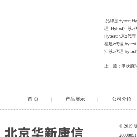
品牌是
Hytest Hy
理
Hytest
江苏
z
Hytest
北京
z
代理
福建
z
代理
hytest
江苏
z
代理
hytest
上一篇：
甲状腺球蛋
首 页
产品展示
公司介绍
|
|
在线留言
© 20
2000885