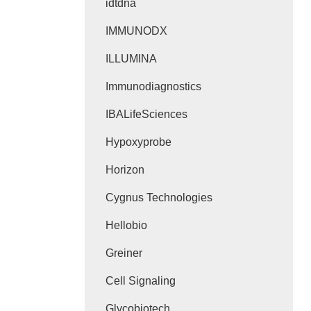
idtdna
IMMUNODX
ILLUMINA
Immunodiagnostics
IBALifeSciences
Hypoxyprobe
Horizon
Cygnus Technologies
Hellobio
Greiner
Cell Signaling
Glycobiotech