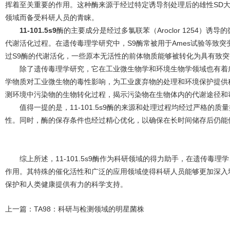
挥着至关重要的作用。这种酶来源于经过特定诱导剂处理后的雄性SD
领域而备受科研人员的青睐。
11-101.5s9
酶的主要成分是经过多氯联苯（Aroclor 1254）
代谢活化过程。在遗传毒理学研究中，S9酶常被用于Ames试验等致
过S9酶的代谢活化，一些原本无活性的前体物质能够被转化为具有致
除了遗传毒理学研究，它在工业微生物学和环境生物学领域也有着广
学物质对工业微生物的毒性影响，为工业废弃物的处理和环境保护提供
测环境中污染物的生物转化过程，揭示污染物在生物体内的代谢途径和
值得一提的是，11-101.5s9酶的来源和处理过程均经过严格的
性。同时，酶的保存条件也经过精心优化，以确保在长时间储存后仍能
综上所述，11-101.5s9酶作为科研领域的得力助手，在遗传毒
作用。其特殊的催化活性和广泛的应用领域使得科研人员能够更加深入
保护和人类健康提供有力的科学支持。
上一篇：
TA98：科研与检测领域的明星菌株