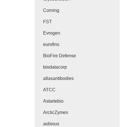
Corning
FST
Evrogen
eurofins
BioFire Defense
biodatacorp
atlasantibodies
ATCC
Astartebio
ArcticZymes
aobious