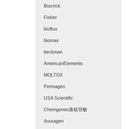
Biocrick
Fisher
bioflux
biomax
beckman
AmericanElements
MOLTOX
Permagen
USA Scientific
Chemgenes寡核苷酸
Asuragen