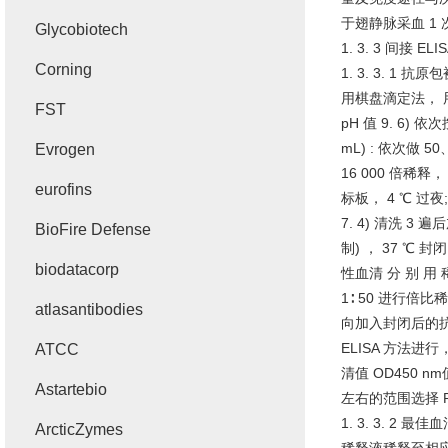
于翅静脉采血
1
Glycobiotech
1. 3. 3
间接
ELI
Corning
1. 3. 3. 1
抗原包
用棋盘滴定法， 
FST
pH
值
9. 6)
依次
mL) :
依次做
50
Evrogen
16 000
倍稀释，
eurofins
标板，
4 ℃
过夜
7. 4)
清洗
3
遍后
BioFire Defense
制
)
，
37 ℃
封闭
biodatacorp
性血清 分 别 用 
1∶ 50
进行倍比稀
atlasantibodies
向加入封闭后的
ELISA
方法进行
ATCC
清值
OD450 nm
Astartebio
左右的范围选择
P
1. 3. 3. 2
最佳血
ArcticZymes