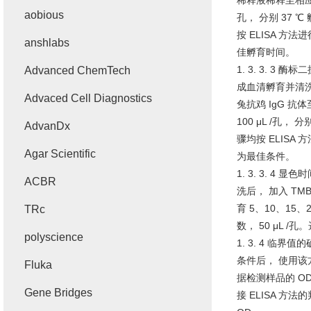
稀释液稀释至相
aobious
孔， 分别
37 ℃
按
ELISA
方法进
anshlabs
佳孵育时间。
1. 3. 3. 3
酶标二
Advanced ChemTech
成血清孵育并清
Advaced Cell Diagnostics
兔抗鸡
IgG
抗体
100 μL /
孔， 分
AdvanDx
骤均按
ELISA
方
Agar Scientific
为最佳条件。
1. 3. 3. 4
显色时
ACBR
洗后， 加入
TM
育
5
、
10
、
15
、
TRc
数，
50 μL /
孔。
polyscience
1. 3. 4
临界值的
条件后， 使用该
Fluka
据检测样品的
OD
Gene Bridges
接
ELISA
方法的