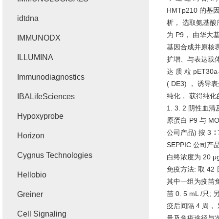
HMTp210
的基
idtdna
析， 选取氨基酸
为
P9
， 由华大
IMMUNODX
基因合成并原核
ILLUMINA
扩增、与表达载
达 质 粒
pET30a
Immunodiagnostics
( DE3)
， 诱导
纯化， 获得纯化
IBALifeSciences
1. 3. 2
阴性血清
Hypoxyprobe
原蛋白
P9
与
MON
公司产品
)
按
3 ∶
Horizon
SEPPIC
公司产
Cygnus Technologies
白终浓度为
20 μ
免疫方法
:
取
42
Hellobio
其中一组为疫苗
苗
0. 5 mL /
只
;
Greiner
疫后间隔
4
周，
Cell Signaling
量及免疫途径与