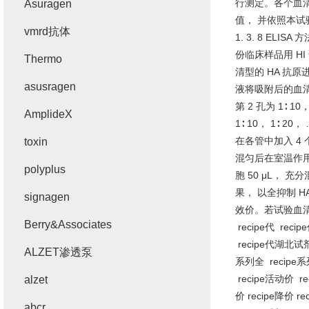
行测定。各个血
Asuragen
值， 并依照本
vmrd抗体
1. 3. 8 ELISA
方
份临床样品用
HI
Thermo
清型的
HA
抗原
asusragen
液将吸附后的血
第
2
孔为
1∶ 10
，
AmplideX
1∶ 10
，
1∶ 20
，
在各管中加入
4
toxin
混匀后在室温作
polyplus
胞
50 μL
， 充分
果， 以全抑制
H
signagen
效价。若试验血
Berry&Associates
recipe
代
recipe
recipe
代湖北试
ALZET渗透泵
系列全
recipe
系
recipe
活动价
re
alzet
价
recipe
降价
rec
abcr