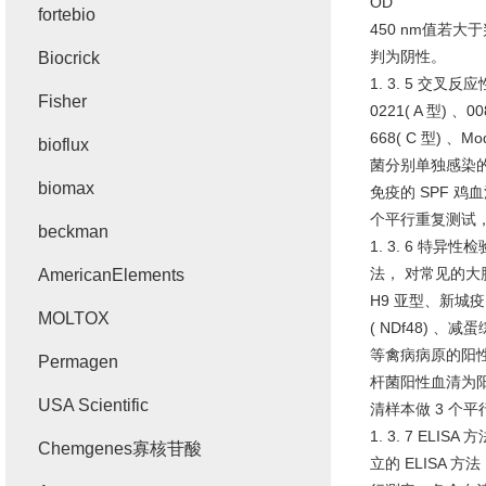
OD
fortebio
450 nm
值若大于
判为阴性。
Biocrick
1. 3. 5
交叉反应
Fisher
0221( A
型
)
、
00
668( C
型
)
、
Mo
bioflux
菌分别单独感染
biomax
免疫的
SPF
鸡血
个平行重复测试
beckman
1. 3. 6
特异性检
法， 对常见的大
AmericanElements
H9
亚型、新城疫
MOLTOX
( NDf48)
、减蛋
等禽病病原的阳
Permagen
杆菌阳性血清为阳
USA Scientific
清样本做
3
个平
1. 3. 7 ELISA
方
Chemgenes寡核苷酸
立的
ELISA
方法