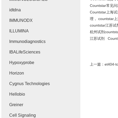
Countstar
常见问
idtdna
Countstar
上海试
理，
countstar
上
IMMUNODX
countstar
江苏试
ILLUMINA
杭州试剂
countst
江苏试剂
Counts
Immunodiagnostics
IBALifeSciences
Hypoxyprobe
上一篇：
et40
Horizon
Cygnus Technologies
Hellobio
Greiner
Cell Signaling