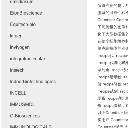
emsdiasum
值得注意的是，
胞系的可靠性和
EtonBioscience
Countstar Casto
Equitech-bio
了高质量的图像
化了大型数据集
kirgen
在整个细胞培养
invivogen
单克隆抗体的准
recipe
代
recipe
integralmolecular
recipe
代湖北试
系列全
recipe
系
Instech
recipe
活动价
re
IndoorBiotechnologies
价
recipe
降价
rec
recipe
试剂
reci
INCELL
现货
recipe
湖北
IMMUSMOL
价
recipe
降价，
以下
Countstar
系
G-Biosciences
实用户
Countsta
Countstar
现货 
IMMUNOLOGICALS