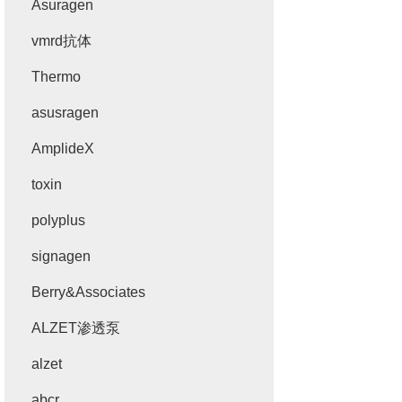
Asuragen
vmrd抗体
Thermo
asusragen
AmplideX
toxin
polyplus
signagen
Berry&Associates
ALZET渗透泵
alzet
abcr