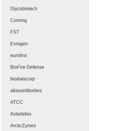
Glycobiotech
Corning
FST
Evrogen
eurofins
BioFire Defense
biodatacorp
atlasantibodies
ATCC
Astartebio
ArcticZymes