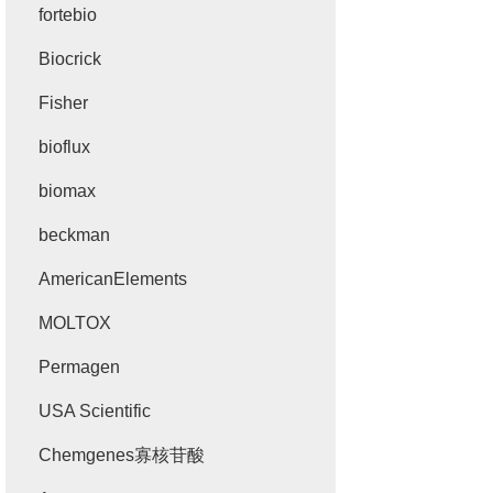
fortebio
Biocrick
Fisher
bioflux
biomax
beckman
AmericanElements
MOLTOX
Permagen
USA Scientific
Chemgenes寡核苷酸