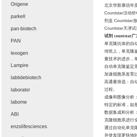
Origene
北京华新康信年
Countstar
活动价
parkell
剂盒
Countstar
Countstar
天津试
pan-biotech
试剂
countstar
广
PAN
单克隆抗体的自
传统上，单克隆
lexogen
量技术的进步，
Lampire
自动单克隆鉴定
加速细胞系发育
labtidebiotech
高通量筛选：自
过程。
laborator
成像和图像分析
labome
特定的标准，如
数据集成和分析
ABI
克隆细胞系进行
enzolifesciences
通过自动化单克
并使发现更快地