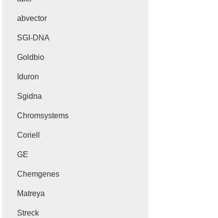
abvector
SGI-DNA
Goldbio
Iduron
Sgidna
Chromsystems
Coriell
GE
Chemgenes
Matreya
Streck