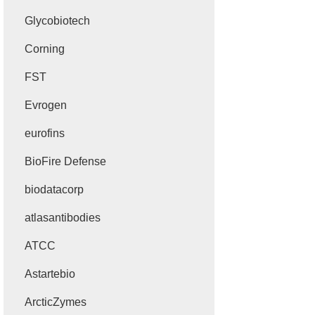
Glycobiotech
Corning
FST
Evrogen
eurofins
BioFire Defense
biodatacorp
atlasantibodies
ATCC
Astartebio
ArcticZymes