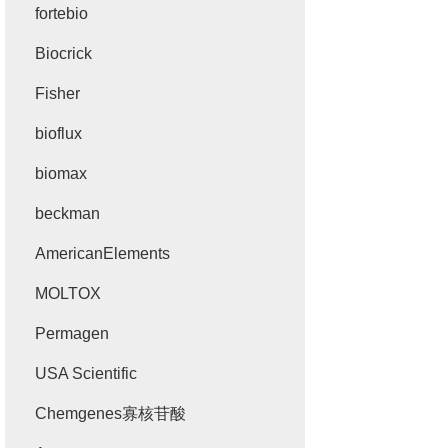
fortebio
Biocrick
Fisher
bioflux
biomax
beckman
AmericanElements
MOLTOX
Permagen
USA Scientific
Chemgenes寡核苷酸