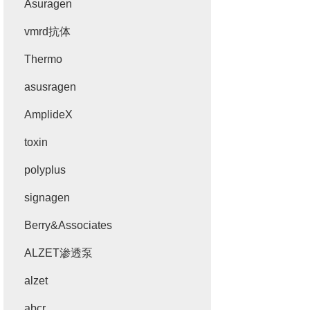
Asuragen
vmrd抗体
Thermo
asusragen
AmplideX
toxin
polyplus
signagen
Berry&Associates
ALZET渗透泵
alzet
abcr