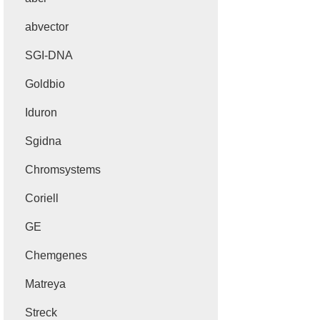
abvector
SGI-DNA
Goldbio
Iduron
Sgidna
Chromsystems
Coriell
GE
Chemgenes
Matreya
Streck