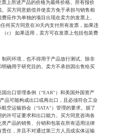
发票上所述产品的价格为最终价格。所有报价
税。买方同意赔偿并使卖方免于承担与销售相
税费应作为单独的项目出现在卖方的发票上。
的任何买方同意在
30
天内支付所有发票，如果违
。（
c
） 如果适用，卖方可在发票上包括包装费
、制药环境，也不得用于产品放行测试。除非
和明确用于研究目的。卖方不承担因出售给买
美国出口管理条例（
“EAR"
）和美国外国资产
产品可能构成出口或再出口，且必须符合工业
际航空运输协会（
“IATA"
）管理的要求。据了
用的许可证要求和出口能力。买方同意咨询各
此类产品的销售、分销和包装在所有适用法律
有责任，并且不对通过第三方人员或实体运输