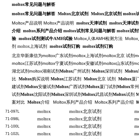
moltox
常见问题与解答
moltox
常见问题与解答
Moltox
北京试剂
Moltox
北京试剂
moltox
Moltox
Moltox
产品说明
产品说明
moltox
天津试剂
moltox
天津试
介绍
moltox
系列产品介绍
moltox
试剂常见问题与解答
moltox
试剂
Moltox
AMH
Moltox
验
moltox
试剂测试牛
AMH
试验
人体
检测方法
剂
moltox
上海试剂
moltox
试剂订购
moltox
试剂订购
moltox
moltox
moltox
mo
北京华新康信为
广东试剂
上海试剂
北京
试剂
moltox
moltox
moltox
moltox
mo
江苏试剂
宁夏试剂
安徽试剂
山东试剂
moltox
湖北试剂
湖南试剂
Moltox
广州试剂
Moltox
深圳试剂
Moltox
比
Moltox
购买说明
Moltox
江苏试剂
Moltox
北京
试剂
Moltox
厦
建试剂
Moltox
安徽试剂
Moltox
广西试剂
Moltox
厦门试剂
Moltox
常州
试剂
Moltox
沈阳试剂
Moltox
深圳试剂
Moltox
武昌试剂
Moltox
试剂
M
Moltox
Moltox
案对比
Moltox
介绍
系列产品介绍
系列产品介绍
moltox
moltox
北京试剂
mo
71-097L
moltox
moltox
北京试剂
mo
71-098L
moltox
moltox
北京试剂
mo
71-100L
moltox
moltox
北京试剂
mo
71-102L