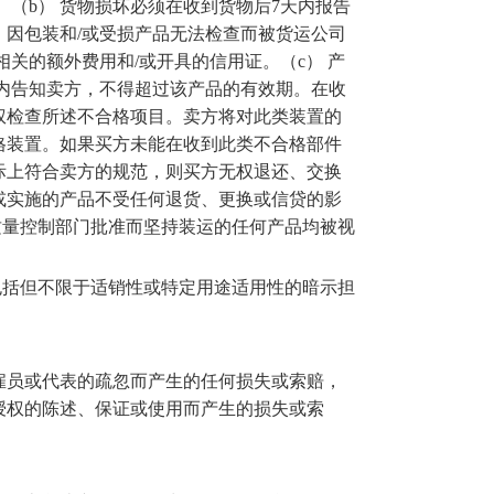
。（
b
） 货物损坏必须在收到货物后
7
天内报告
。因包装和
/
或受损产品无法检查而被货运公司
相关的额外费用和
/
或开具的信用证。（
c
） 产
内告知卖方，不得超过该产品的有效期。在收
权检查所述不合格项目。卖方将对此类装置的
格装置。如果买方未能在收到此类不合格部件
际上符合卖方的规范，则买方无权退还、交换
或实施的产品不受任何退货、更换或信贷的影
质量控制部门批准而坚持装运的任何产品均被视
包括但不限于适销性或特定用途适用性的暗示担
雇员或代表的疏忽而产生的任何损失或索赔，
授权的陈述、保证或使用而产生的损失或索