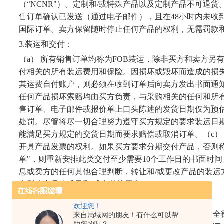
（
“NCNR"
）。定制和
/
或特殊产品以及定制产品不可退货
售订单确认已发送（通过电子邮件），且在
48
小时内未收
国际订单。卖方保留随时停止任何产品的权利，无需罚款
3.
装运和交付：
（
a
） 所有销售订单均称为
FOB
装运，除非买方和卖方另
付相关的所有装运费用和保险。因损坏或毁坏而造成的损
其运费自付账户，则必须在收到订单后向卖方发出书面通
任何产品损坏索赔均由买方负责，与采购相关的任何和所
售订单、电子邮件或报价单上口头陈述的发货日期仅为预
处罚。尽管将尽一切合理努力遵守买方规定的要求装运日
能满足买方规定的交货日期而要求赔偿或取消订单。（
c
）
开具产品发票的权利。如果买方要求分期交付产品，否则
单
"
，则重新安排此类交付至少需要
10
个工作日的书面时间
息或卖方的任何其他合理判断，转让和
/
或更改产品的装运
会影响产品的质量和
/
或交付给买方。
4.
退货
/
更换
/
贷项：
欢迎您！
（
a
） 与称为
CIF
装运的所有装运相关的发票由买方负责全
来自局域网的朋友！有什么可以帮