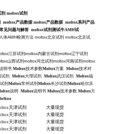
试剂
moltox
试剂
剂
moltox
产品数据
moltox
产品数据
moltox
系列产品
常见问题与解答
moltox
试剂测试牛
AMH
试
AMH
moltox
moltox
人体
检测方法
北京试剂
北京试
ltox
moltox
moltox
江苏试剂
内蒙古试剂
辽宁试剂
ltox
moltox
moltox
moltox
山西试剂
河北试剂
河南试剂
说明书
Moltox
技术参数
Moltox
方案
Moltox
技术对
门试剂
Moltox
大理试剂
Moltox
武汉试剂
Moltox
福
试剂
Moltox
常州试剂
Moltox
长沙试剂
Moltox
哈尔滨
oltox
说明
Moltox
说明书
Moltox
技术参数
Moltox
方
Moltox
ltox
天津试剂
大量现货
ltox
天津试剂
大量现货
ltox
天津试剂
大量现货
ltox
天津试剂
大量现货