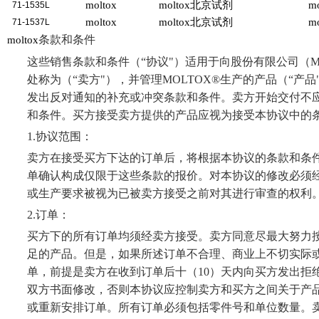
moltox
moltox
北京试剂
mo
71-1535L
moltox
moltox
北京试剂
mo
71-1537L
条款和条件
moltox
这些销售条款和条件（
“
协议
"
）适用于向股份有限公司（
M
处称为（
“
卖方
"
），并管理
MOLTOX®
生产的产品（
“
产品
发出反对通知的补充或冲突条款和条件。卖方开始交付不
和条件。买方接受卖方提供的产品应视为接受本协议中的
1.
协议范围：
卖方在接受买方下达的订单后，将根据本协议的条款和条
单确认构成仅限于这些条款的报价。对本协议的修改必须
或生产要求被视为已被卖方接受之前对其进行审查的权利
2.
订单：
买方下的所有订单均须经卖方接受。卖方同意尽最大努力
足的产品。但是，如果所述订单不合理、商业上不切实际
单，前提是卖方在收到订单后十（
10
）天内向买方发出拒
双方书面修改，否则本协议应控制卖方和买方之间关于产
或重新安排订单。所有订单必须包括零件号和单位数量。