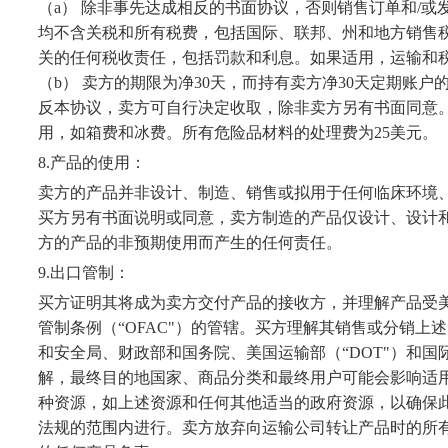
（
a
） 除非事先达成相反的书面协议，否则销售订单和
/
或
均不含关税和所有税费，包括国际、联邦、州和地方销售
关的任何税收责任，包括罚款和利息。如果适用，运输和
（
b
） 卖方的期限为净
30
天，而持有卖方净
30
天定期账户
反本协议，卖方可自行决定收取，除非卖方另有书面同意
用，如箱费和冰费。所有危险品材料的处理费为
25
美元。
8.
产品的使用：
卖方的产品并非设计、制造、销售或拟用于任何临床环境
买方另有书面说明或同意，卖方制造的产品仅设计、设计
方的产品的非预期使用而产生的任何责任。
9.
出口管制：
买方证明其将成为卖方交付产品的接收方，并理解产品受
管制条例（
“OFAC"
）的管辖。买方理解其销售或分销上述
和安全局、财政部和国务院、美国运输部（
“DOT"
）和国
解，最终目的地国家、商品分类和最终用户可能会影响适
种资源，如上述资源和任何其他适当的政府资源，以确保
法规的范围内进行。卖方放弃向运输公司转让产品时的所