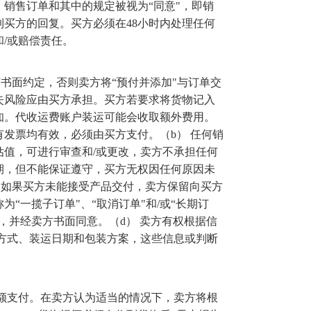
。销售订单和其中的规定被视为
“
同意
"
，即销
到买方的回复。买方必须在
48
小时内处理任何
和
/
或赔偿责任。
有书面约定，否则卖方将
“
预付并添加
"
与订单交
失风险应由买方承担。买方若要求将货物记入
知。代收运费账户装运可能会收取额外费用。
有发票均有效，必须由买方支付。（
b
） 任何销
估值，可进行审查和
/
或更改，卖方不承担任何
期，但不能保证遵守，买方无权因任何原因未
 如果买方未能接受产品交付，卖方保留向买方
称为
“
一揽子订单
"
、
“
取消订单
"
和
/
或
“
长期订
，并经卖方书面同意。（
d
） 卖方有权根据信
方式、装运日期和包装方案，这些信息或判断
额支付。在卖方认为适当的情况下，卖方将根