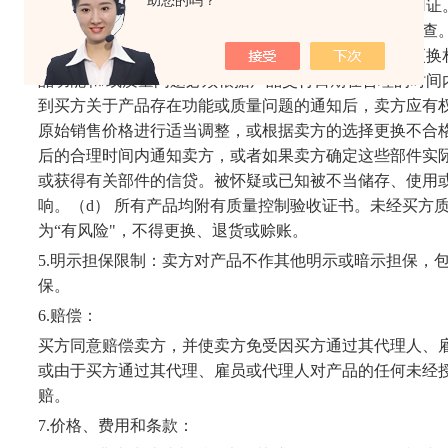
助您的吗？
据货物损坏、产品功能或质量，免费提供更换和
/
或信用证
给卖方，而所有包装和损坏的产品都应留作货运公司检查
拒绝的任何索赔，将由买方负责支付与此类调查和
/
或更换
品功能和
/
或质量问题必须根据产品交付日期在合理的时间
到买方关于产品存在功能或质量问题的通知后，卖方应有
原始销售价格进行适当调整，或根据卖方的选择更换不合
后的合理时间内通知卖方，或者如果卖方确定这些部件实
或获得有关部件的信贷。被怀疑或已知被不当储存、使用
响。（
d
） 所有产品均附有质量控制验收证书。未经买方
为
“
有风险
"
，不得更换、退货或赊账。
5.
明示担保限制：卖方对产品不作其他明示或暗示担保，
保。
6.
赔偿：
买方同意赔偿卖方，并使卖方免受因买方通过其代理人、
或由于买方通过其代理、雇员或代理人对产品的任何未经
赔。
7.
价格、费用和条款：