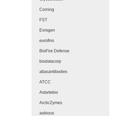
Corning
FST
Evrogen
eurofins
BioFire Defense
biodatacorp
atlasantibodies
ATCC
Astartebio
ArcticZymes
aobious