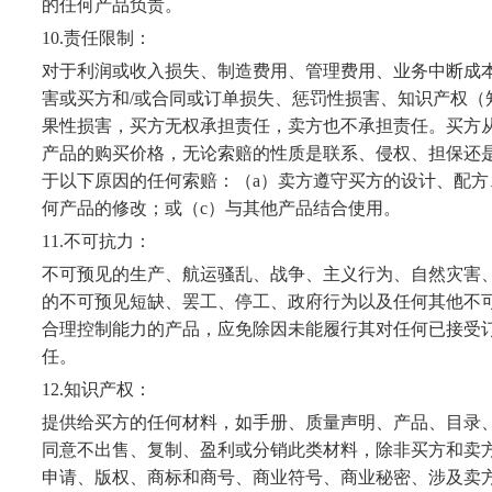
的任何产品负责。
10.
责任限制：
对于利润或收入损失、制造费用、管理费用、业务中断成
害或买方和
/
或合同或订单损失、惩罚性损害、知识产权（
果性损害，买方无权承担责任，卖方也不承担责任。买方
产品的购买价格，无论索赔的性质是联系、侵权、担保还
于以下原因的任何索赔：（
a
）卖方遵守买方的设计、配方
何产品的修改；或（
c
）与其他产品结合使用。
11.
不可抗力：
不可预见的生产、航运骚乱、战争、主义行为、自然灾害
的不可预见短缺、罢工、停工、政府行为以及任何其他不
合理控制能力的产品，应免除因未能履行其对任何已接受
任。
12.
知识产权：
提供给买方的任何材料，如手册、质量声明、产品、目录
同意不出售、复制、盈利或分销此类材料，除非买方和卖
申请、版权、商标和商号、商业符号、商业秘密、涉及卖