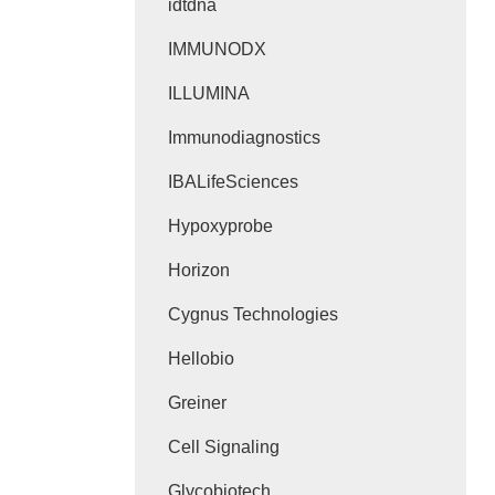
idtdna
IMMUNODX
ILLUMINA
Immunodiagnostics
IBALifeSciences
Hypoxyprobe
Horizon
Cygnus Technologies
Hellobio
Greiner
Cell Signaling
Glycobiotech