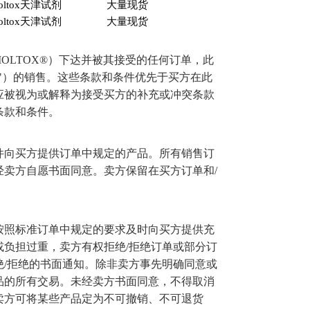
ltox
天津试剂
大量现货
ltox
天津试剂
大量现货
OLTOX®
）下达并被其接受的任何订单，此
"
）的销售。这些条款和条件优先于买方在此
应被视为或解释为接受买方的补充或冲突条款
条款和条件。
件向买方提供订单中规定的产品。所有销售订
经卖方自愿书面同意。卖方保留在买方订单和
/
。
按照标准订单中规定的要求及时向买方提供充
或负担过重，卖方有权拒绝
/
拒绝订单或部分订
绝
/
拒绝的书面通知。除非卖方事先明确同意或
品的所有交易。未经卖方书面同意，不得取消
卖方可将某些产品定为不可撤销、不可退货