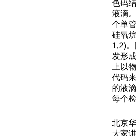
色码
液滴
个单
硅氧
1,2)
。
发形
上以
代码
的液
每个
北京
大家