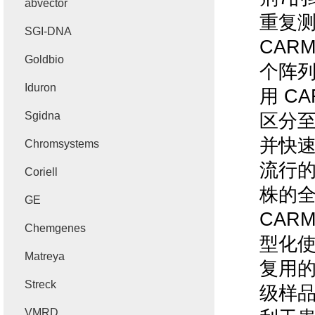
abvector
重复
SGI-DNA
CAR
Goldbio
个阵
Iduron
用
CA
Sgidna
区分
并快
Chromsystems
流行
Coriell
株的
GE
CAR
Chemgenes
型化
Matreya
复用
Streck
级样
VMRD