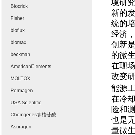
境研
Biocrick
新的
Fisher
统的
bioflux
经济
biomax
创新
的微
beckman
在现
AmericanElements
改变
MOLTOX
能源
Permagen
在冷
USA Scientific
险和
Chemgenes寡核苷酸
也是
Asuragen
量微