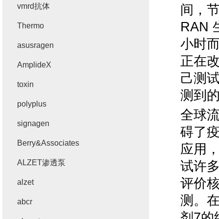
vmrd抗体
间，
RAN
Thermo
小时
asusragen
正在
AmplideX
己测
toxin
测到
polyplus
全球
signagen
碍了
Berry&Associates
应用
ALZET渗透泵
试许
评价
alzet
测。
abcr
剂
7
的