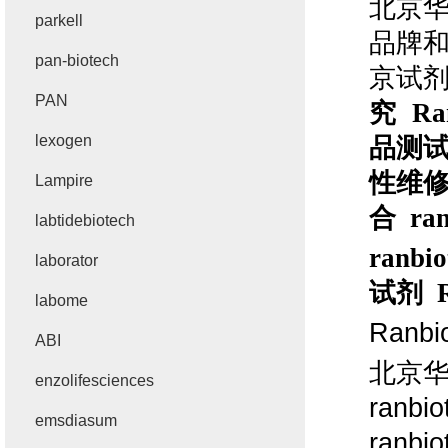
北京
parkell
品牌
pan-biotech
京试
PAN
究
Ra
lexogen
品测
性维
Lampire
合
ranb
labtidebiotech
ranbio
laborator
试剂
R
labome
Ranbi
ABI
北京
enzolifesciences
ranbio
emsdiasum
ranbio