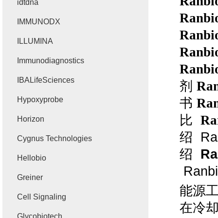
Ranbio
idtdna
Ranbio
IMMUNODX
Ranbio
ILLUMINA
Ranbio
Immunodiagnostics
Ranbio
IBALifeSciences
剂
Ran
Hypoxyprobe
书
Ran
比
Ra
Horizon
绍
Ran
Cygnus Technologies
绍
Ra
Hellobio
Ranbi
Greiner
能源
Cell Signaling
在冷
Glycobiotech