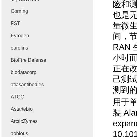
险和
Corning
也是
FST
量微
间，
Evrogen
RAN
eurofins
小时
BioFire Defense
正在
biodatacorp
己测
atlasantibodies
测到
ATCC
用于
Astartebio
装
Ala
ArcticZymes
expan
10.101
aobious