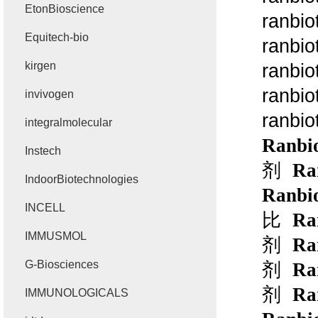
EtonBioscience
ranbio
Equitech-bio
ranbio
kirgen
ranbio
ranbio
invivogen
ranbio
integralmolecular
Ranbio
Instech
剂
Ra
IndoorBiotechnologies
Ranbio
INCELL
比
Ra
IMMUSMOL
剂
Ra
G-Biosciences
剂
Ra
剂
Ra
IMMUNOLOGICALS