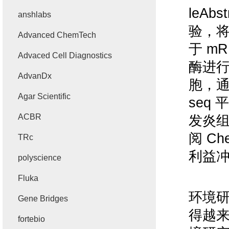
leAbst
anshlabs
验，
Advanced ChemTech
于
mR
Advaced Cell Diagnostics
酶进
AdvanDx
胞，
Agar Scientific
seq
平
ACBR
发炎
阅
Ch
TRc
利益
polyscience
Fluka
环境
Gene Bridges
得越
fortebio