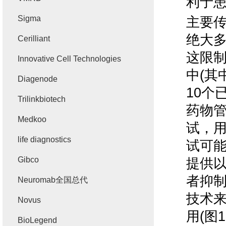
利于
Sigma
主要
绝大
Cerilliant
这限
Innovative Cell Technologies
中
(
其
Diagenode
10
个
Trilinkbiotech
药物
Medkoo
试，
life diagnostics
试可
Gibco
提供
者抑
Neuromab全国总代
技术
Novus
用
(
图
1
BioLegend