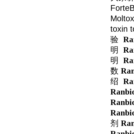
ForteB
Moltox
toxin 
验
Ra
明
Ra
明
Ra
数
Ran
绍
Ra
Ranbio
Ranbio
Ranbio
剂
Ran
Ranbio