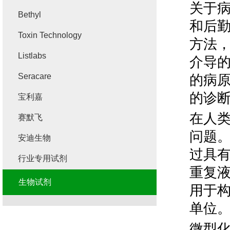
关于
Bethyl
和后
Toxin Technology
方法
Listlabs
介导
Seracare
的病
的诊
宝利嘉
在人
赛默飞
问题
安迪生物
过具
行业专用试剂
重复
生物试剂
用于
单位
微型