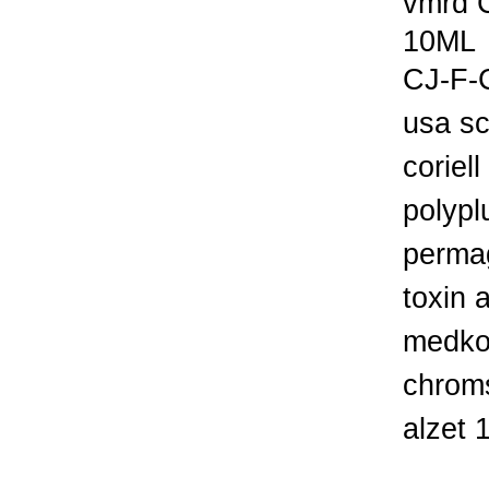
vmrd 
10ML 
CJ-F-
usa sc
corie
polypl
perma
toxin 
medko
chrom
alzet 