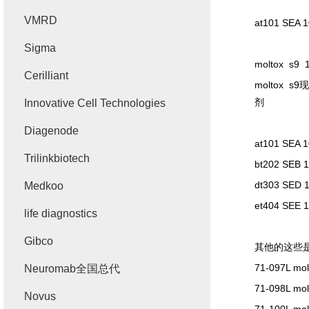
VMRD
at101 SEA 1
Sigma
moltox s9 1
Cerilliant
moltox s9
现
剂
Innovative Cell Technologies
Diagenode
at101 SEA 1
Trilinkbiotech
bt202 SEB 1
dt303 SED 1
Medkoo
et404 SEE 1
life diagnostics
Gibco
其他的这些
71-097L mol
Neuromab全国总代
71-098L mol
Novus