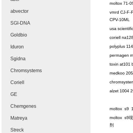
moltox 71-
abvector
vmrd CJ-F-
CPV-10ML
SGI-DNA
usa scientif
Goldbio
coriell na1
polyplus 11
Iduron
permagen m
Sgidna
toxin at101 
Chromsystems
medkoo 20
chromsyste
Coriell
alzet 1004 
GE
Chemgenes
moltox s9 1
moltox s9
现
Matreya
剂
Streck