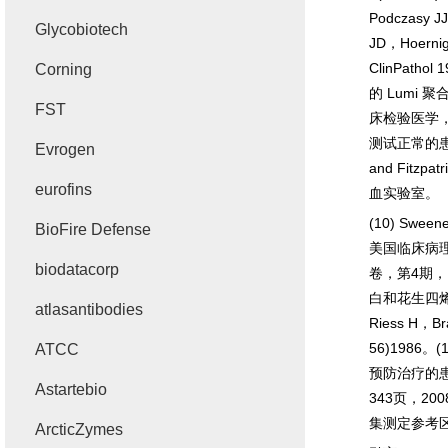
Podczasy JJ
Glycobiotech
JD
，
Hoerni
ClinPathol 
Corning
的
Lumi
聚
FST
床检验医学
测试正常的
Evrogen
and Fitzpatr
eurofins
血实验室。
(10) Sween
BioFire Defense
美国临床病
biodatacorp
卷，第
4
期，
白和花生四
atlasantibodies
Riess H
，
Br
56)1986
。
(
ATCC
预防治疗的
Astartebio
343
页，
200
集测定参考
ArcticZymes