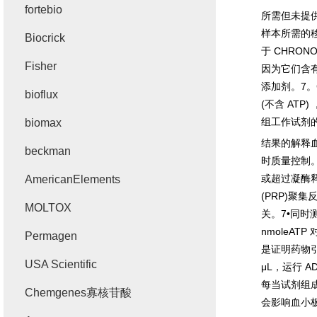
fortebio
所需但未提
样本所需的
Biocrick
于
CHRONO
Fisher
因为它们含
添加剂。
7
。
bioflux
(
不含
ATP)
组工作试剂
biomax
结果的解释
beckman
时质量控制
或超过凝酶
AmericanElements
(PRP)
聚集
MOLTOX
关。
7•
同时
nmoleATP
Permagen
是证明药物
USA Scientific
μL
，运行
A
每当试剂组
Chemgenes寡核苷酸
会影响血小