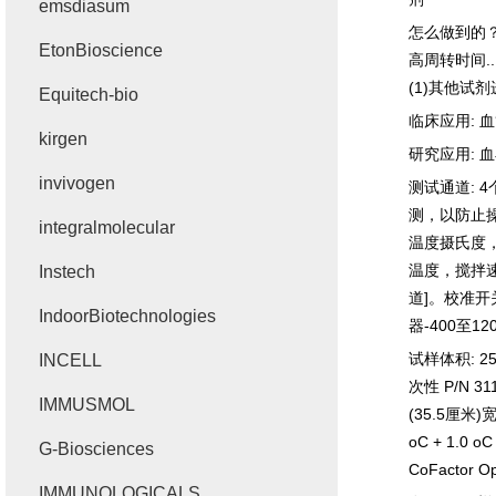
emsdiasum
怎么做到的
EtonBioscience
高周转时间
.
(1)
其他试剂
Equitech-bio
临床应用
:
血
kirgen
研究应用
:
血
invivogen
测试通道
: 4
测，以防止
integralmolecular
温度摄氏度
温度，搅拌
Instech
道
]
。校准开
IndoorBiotechnologies
器
-400
至
12
试样体积
: 2
INCELL
次性
P/N 31
IMMUSMOL
(35.5
厘米
)
oC + 1.0 oC
G-Biosciences
CoFactor Op
IMMUNOLOGICALS