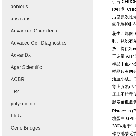
引言
CHRON
aobious
PAR
和
CHR
后是原发性
anshlabs
氧化酶抑制
Advanced ChemTech
花生四烯酸
(
制。从没有
Advaced Cell Diagnostics
放。提供
2μ
AdvanDx
于定量
ATP
样品中血小
Agar Scientific
样品只有两
活血小板。
ACBR
肾上腺素
(P/
TRc
床上不推荐
腺素全血测
polyscience
Ristocetin (
Fluka
糖蛋白
GPIb
386)-
用于
1
Gene Bridges
储存池缺乏