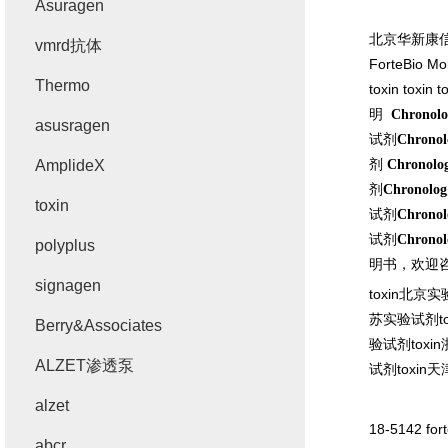
Asuragen
北京华新康
vmrd抗体
ForteBio Mol
Thermo
toxin toxin 
明
Chronolo
asusragen
试剂
Chronol
剂
AmplideX
Chronolo
剂
Chronolog
toxin
试剂
Chronol
试剂
Chrono
polyplus
明书，欢迎
signagen
toxin
北京实
苏实验试剂
t
Berry&Associates
验试剂
toxin
ALZET渗透泵
试剂
toxin
天
alzet
18-5142 for
abcr