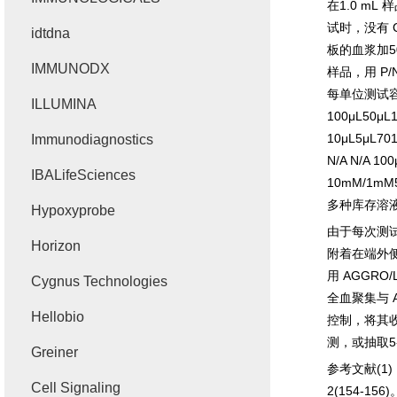
在
1.0 mL
样
试时，没有
idtdna
板的血浆加
IMMUNODX
样品，用
P/
每单位测试
ILLUMINA
100μL50μL
10μL5μL701
Immunodiagnostics
N/A N/A 10
IBALifeSciences
10mM/1mM5
多种库存溶
Hypoxyprobe
由于每次测
Horizon
附着在端
外
用
AGGRO/
Cygnus Technologies
全血聚集与
Hellobio
控制，将其
测，或抽取
5
Greiner
参考文献
(1)
Cell Signaling
2(154-156)