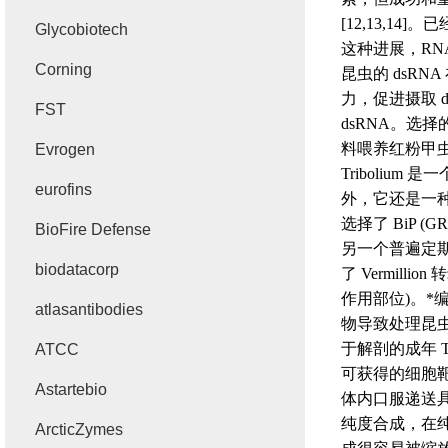
[12,13,14]
。已
Glycobiotech
这种进展，
RN
Corning
昆虫的
dsRNA
力，促进摄取
FST
dsRNA
。选择
料喂养红粉甲
Evrogen
Tribolium
是一
eurofins
外，它还是一
选择了
BiP (GR
BioFire Defense
另一个普遍定
biodatacorp
了
Vermillion
转
作用部位
)
。*
atlasantibodies
物导致处理昆
于解剖的成年
T
ATCC
可获得的细胞
Astartebio
体内口服递送
纯度合成，在
ArcticZymes