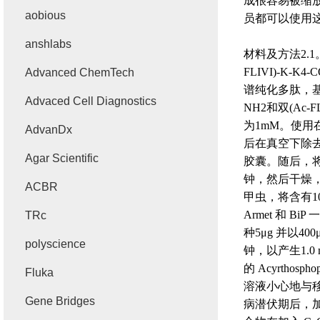
成很容易被缩
aobious
员都可以使用
anshlabs
材料及方法
2.1
FLIVI)-K-K4-C
Advanced ChemTech
谱纯化多肽，
Advaced Cell Diagnostics
NH2
和双
(Ac-F
为
1mM
。使用
AdvanDx
后在真空下除
Agar Scientific
胶囊。随后，
钟，然后干燥
ACBR
甲虫，将含有
1
Armet
和
BiP
一
TRc
种
5μg
并以
40
polyscience
钟，以产生
1.0
的
Acyrthospho
Fluka
溶液小心地与
Gene Bridges
病潜伏期后，