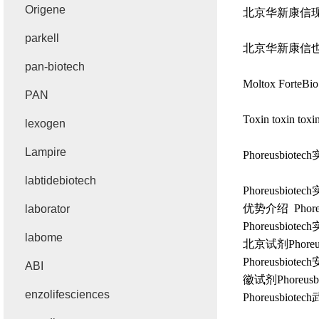
Origene
北京华新康信
parkell
北京华新康信
pan-biotech
Moltox ForteBio
PAN
Toxin toxin toxin
lexogen
Lampire
Phoreusbiotech
labtidebiotech
Phoreusbiotech
优势介绍
Phore
laborator
Phoreusbiotech
labome
北京试剂
Phoreu
Phoreusbiotech
ABI
徽试剂
Phoreusb
enzolifesciences
Phoreusbiotech