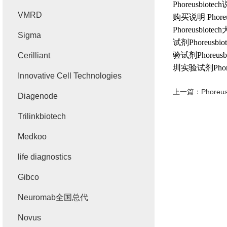
Phoreusbiotech
VMRD
购买说明
Phore
Phoreusbiotech
Sigma
试剂
Phoreusbio
验试剂
Phoreusb
Cerilliant
圳实验试剂
Pho
Innovative Cell Technologies
上一篇：
Phore
Diagenode
Trilinkbiotech
Medkoo
life diagnostics
Gibco
Neuromab全国总代
Novus