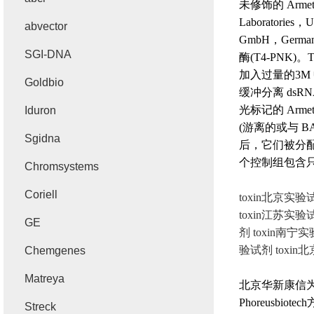
未修饰的
Arme
Laboratories
，
U
abvector
GmbH
，
Germa
SGI-DNA
酶
(T4-PNK)
。
加入过量的
3M
Goldbio
缓冲分离
dsRN
光标记的
Arme
Iduron
(
游离的或与
B
Sgidna
后，它们被分
个控制组包含
Chromsystems
Coriell
toxin
北京实验试剂
toxin江苏实验试
GE
剂 toxin南宁实
验试剂 toxin
Chemgenes
Matreya
北京华新康信
Phoreusbiotech
Streck