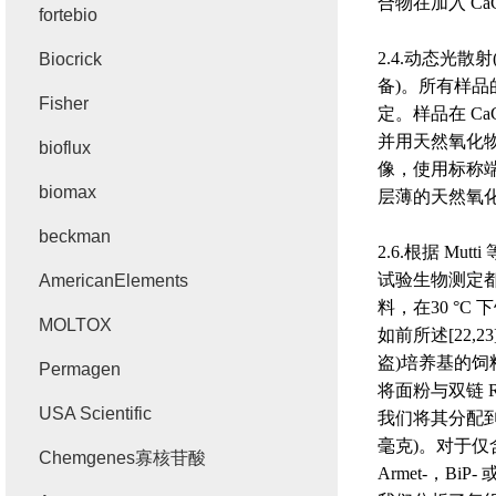
合物在加入
CaC
fortebio
2.4.
动态光散射
Biocrick
备
)
。所有样品
Fisher
定。样品在
CaC
并用天然氧化
bioflux
像，使用标称
biomax
层薄的天然氧
beckman
2.6.
根据
Mutti
试验生物测定
AmericanElements
料，在
30 °C
下
MOLTOX
如前所述
[22,23
盗
)
培养基的饲
Permagen
将面粉与双链
R
USA Scientific
我们将其分配
毫克
)
。对于仅
Chemgenes寡核苷酸
Armet-
，
BiP-