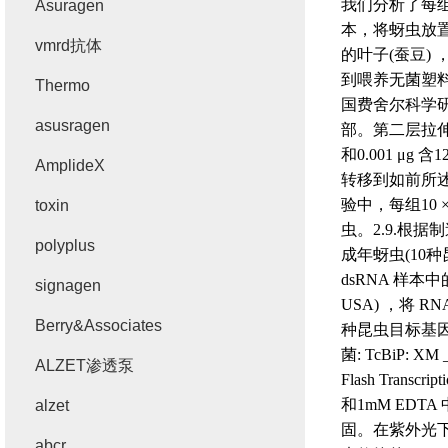
我们分析了每
Asuragen
本，将蚜虫放
vmrd抗体
的叶子
(
蚕豆
)
到喂养无菌塑
Thermo
国费舍尔科学
asusragen
部。第二层拉
和
0.001 μg
含
1
AmplideX
转移到如前所
验中，每组
10 
toxin
虫。
2.9.
根据制
polyplus
成年蚜虫
(10
种
dsRNA
样本中
signagen
USA)
，将
RNA
Berry&Associates
种昆虫目标基
菌
: TcBiP: XM 
ALZET渗透泵
Flash Transcript
和
1mM EDTA
alzet
固。在紫外光
abcr