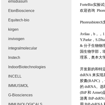
emsdiasum
ForteBio
实验试
欢迎咨询
Phore
EtonBioscience
Equitech-bio
Phoreusbiotech
kirgen
Avilaa
，
b
，，
1
invivogen
Y.Parke
，
S.Dha
&
分子生物物
integralmolecular
国生物学部，
理系，奥本大
Instech
IndoorBiotechnologies
开发新的和特
dsRNA
来实现
INCELL
胶囊
(BAPC)
，
IMMUSMOL
的
dsRNA
。选
(BiP
和
Armet)
G-Biosciences
游离
BiP-dsRNA 
用
BiP-dsRNA
IMMUNOLOGICALS