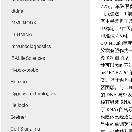
75%)
。单独喂
idtdna
口服递送。
1.
有不寻常但非
IMMUNODX
中稳定，*由
ILLUMINA
和混沌
[4,5,6]
。
CO-NH2
的等
Immunodiagnostics
胶囊有望作为
染多种细胞系
IBALifeSciences
性可以忽略不
Hypoxyprobe
pgDE7-BAPC
[3]
。基于两种
Horizon
密团簇。与
D
Cygnus Technologies
的
DNA
与外表
核苷酸或
RNA
Hellobio
于
RNAi
的转
构建体已经通
Greiner
昆虫的单调乏
Cell Signaling
索，但成功和