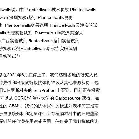
lwalls
说明书
Plantcellwalls
技术参数
Plantcellwalls
walls
深圳实验试剂
Plantcellwalls
说明
比
Plantcellwalls
购买说明
Plantcellwalls
天津实验试
alls
大理实验试剂
Plantcellwalls
武汉实验试
s
广西实验试剂
Plantcellwalls
厦门实验试剂
沙实验试剂
Plantcellwalls
哈尔滨实验试剂
昌实验试剂
动在
2021
年
6
月底停止了。我们感谢各地的研究人员
特异性和出版物链接抗体将继续从其他来源获得，包
可以在罗斯科夫的
SeaProbes
上买到。目前正在探索
可以从
CCRC/
佐治亚大学的
Carbosource
获得。如
性的
CBMs
。我们的抗体探针的概述列表和简短指南
于显微镜分析和定量评估所有植物材料中的细胞壁聚
探针的任何潜在用途或应用。任何关于我们抗体的询