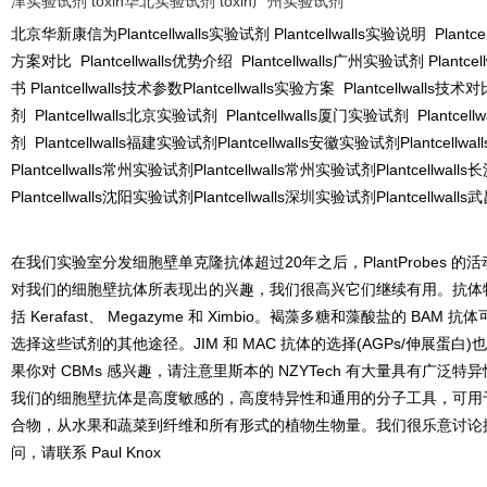
津实验试剂
toxin
华北实验试剂
toxin
广州实验试剂
北京华新康信为
Plantcellwalls
实验试剂
Plantcellwalls
实验说明
Plantcel
方案对比
Plantcellwalls
优势介绍
Plantcellwalls
广州实验试剂
Plantcell
书
Plantcellwalls
技术参数
Plantcellwalls
实验方案
Plantcellwalls
技术对
剂
Plantcellwalls
北京实验试剂
Plantcellwalls
厦门实验试剂
Plantcellw
剂
Plantcellwalls
福建实验试剂
Plantcellwalls
安徽实验试剂
Plantcellwall
Plantcellwalls
常州实验试剂
Plantcellwalls
常州实验试剂
Plantcellwalls
长
Plantcellwalls
沈阳实验试剂
Plantcellwalls
深圳实验试剂
Plantcellwalls
武
在我们实验室分发细胞壁单克隆抗体超过
20
年之后，
PlantProbes
的活
对我们的细胞壁抗体所表现出的兴趣，我们很高兴它们继续有用。抗体
括
Kerafast
、
Megazyme
和
Ximbio
。褐藻多糖和藻酸盐的
BAM
抗体
选择这些试剂的其他途径。
JIM
和
MAC
抗体的选择
(AGPs/
伸展蛋白
)
也
果你对
CBMs
感兴趣，请注意里斯本的
NZYTech
有大量具有广泛特异
我们的细胞壁抗体是高度敏感的，高度特异性和通用的分子工具，可用
合物，从水果和蔬菜到纤维和所有形式的植物生物量。我们很乐意讨论
问，请联系
Paul Knox