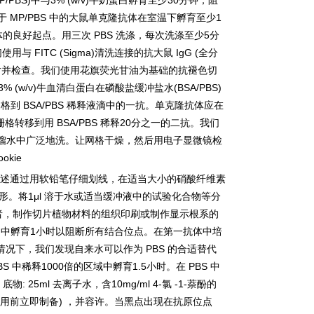
P/PBS)
中与
3% (w/v)
牛奶蛋白孵育至少
30
分钟，阻
于
MP/PBS
中的大鼠单克隆抗体在室温下孵育至少
1
体的良好起点。用三次
PBS
洗涤，每次洗涤至少
5
分
们使用与
FITC (Sigma)
清洗连接的抗大鼠
IgG (
全分
片并检查。我们使用花旗荧光甘油为基础的抗褪色切
3% (w/v)
牛血清白蛋白在磷酸盐缓冲盐水
(BSA/PBS)
网格到
BSA/PBS
稀释液滴中的一抗。单克隆抗体应在
栅格转移到用
BSA/PBS
稀释
20
分之一的二抗。我们
馏水中广泛地洗。让网格干燥，然后用电子显微镜检
okie
述通过用软铅笔仔细划线，在适当大小的硝酸纤维素
形。将
1μl
溶于水或适当缓冲液中的试验化合物等分
者，制作切片植物材料的组织印刷或制作显示根系的
)
中孵育
1
小时以阻断所有结合位点。在第一抗体中培
情况下，我们发现自来水可以作为
PBS
的合适替代
BS
中稀释
1000
倍的区域中孵育
1.5
小时。在
PBS
中
P
底物
: 25ml
去离子水，含
10mg/ml 4-
氯
-1-
萘酚的
用前立即制备
)
，并容许。当黑点出现在抗原位点