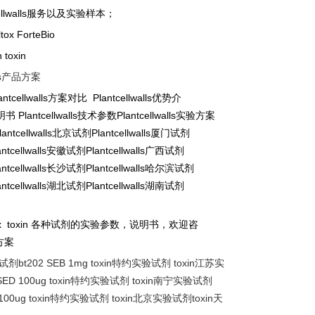
llwalls
服务以及实验样本；
tox ForteBio
n toxin
s
产品方案
ntcellwalls
方案对比
Plantcellwalls
优势介
明书
Plantcellwalls
技术参数
Plantcellwalls
实验方案
antcellwalls
北京试剂
Plantcellwalls
厦门试剂
ntcellwalls
安徽试剂
Plantcellwalls
广西试剂
ntcellwalls
长沙试剂
Plantcellwalls
哈尔滨试剂
ntcellwalls
湖北试剂
Plantcellwalls
湖南试剂
x toxin
各种试剂的实验参数，说明书，欢迎咨
方案
试剂
bt202 SEB 1mg toxin
特约实验试剂
toxin
江苏实
SED 100ug toxin
特约实验试剂
toxin
南宁实验试剂
100ug toxin
特约实验试剂
toxin
北京实验试剂
toxin
天