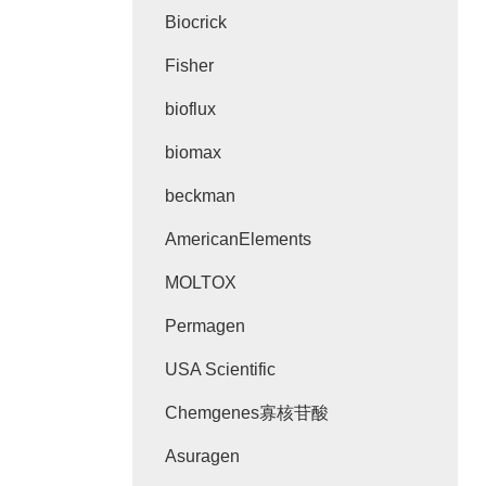
Biocrick
Fisher
bioflux
biomax
beckman
AmericanElements
MOLTOX
Permagen
USA Scientific
Chemgenes寡核苷酸
Asuragen