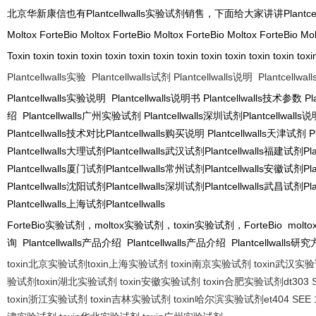
北京华新康信也有
Plantcellwalls
实验试剂销售，下面给大家讲讲
Plantce
Moltox ForteBio Moltox ForteBio Moltox ForteBio Moltox ForteBio Mol
Toxin toxin toxin toxin toxin toxin toxin toxin toxin toxin toxin toxin toxi
Plantcellwalls
实验
Plantcellwalls
试剂
Plantcellwalls
说明
Plantcellwall
Plantcellwalls
实验说明
Plantcellwalls
说明书
Plantcellwalls
技术参数
Pla
绍
Plantcellwalls
广州实验试剂
Plantcellwalls
深圳试剂
Plantcellwalls
说
Plantcellwalls
技术对比
Plantcellwalls
购买说明
Plantcellwalls
天津试剂
Pl
Plantcellwalls
大理试剂
Plantcellwalls
武汉试剂
Plantcellwalls
福建试剂
Pla
Plantcellwalls
厦门试剂
Plantcellwalls
常州试剂
Plantcellwalls
安徽试剂
Pla
Plantcellwalls
沈阳试剂
Plantcellwalls
深圳试剂
Plantcellwalls
武昌试剂
Pla
Plantcellwalls
上海试剂
Plantcellwalls
ForteBio
实验试剂，
moltox
实验试剂，
toxin
实验试剂，
ForteBio molto
询
Plantcellwalls
产品介绍
Plantcellwalls
产品介绍
Plantcellwalls
研究
toxin
北京实验试剂
toxin
上海实验试剂
toxin
南京实验试剂
toxin
武汉实验
验试剂
toxin
湖北实验试剂
toxin
安徽实验试剂
toxin
合肥实验试剂
dt303 
toxin
浙江实验试剂
toxin
吉林实验试剂
toxin
哈尔滨实验试剂
et404 SEE 