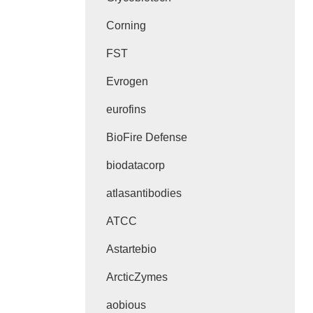
Corning
FST
Evrogen
eurofins
BioFire Defense
biodatacorp
atlasantibodies
ATCC
Astartebio
ArcticZymes
aobious