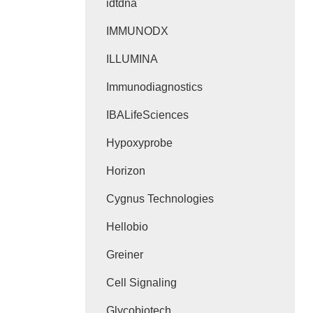
idtdna
IMMUNODX
ILLUMINA
Immunodiagnostics
IBALifeSciences
Hypoxyprobe
Horizon
Cygnus Technologies
Hellobio
Greiner
Cell Signaling
Glycobiotech