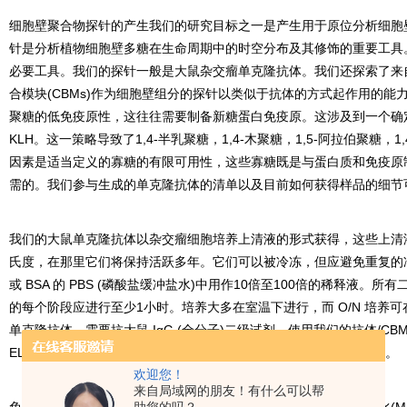
细胞壁聚合物探针的产生我们的研究目标之一是产生用于原位分析细胞
针是分析植物细胞壁多糖在生命周期中的时空分布及其修饰的重要工具
必要工具。我们的探针一般是大鼠杂交瘤单克隆抗体。我们还探索了来
合模块
(CBMs)
作为细胞壁组分的探针以类似于抗体的方式起作用的能
聚糖的低免疫原性，这往往需要制备新糖蛋白免疫原。这涉及到一个确
KLH
。这一策略导致了
1,4-
半乳聚糖，
1,4-
木聚糖，
1,5-
阿拉伯聚糖，
1,
因素是适当定义的寡糖的有限可用性，这些寡糖既是与蛋白质和免疫原
需的。我们参与生成的单克隆抗体的清单以及目前如何获得样品的细节
我们的大鼠单克隆抗体以杂交瘤细胞培养上清液的形式获得，这些上清
氏度，在那里它们将保持活跃多年。它们可以被冷冻，但应避免重复的
或
BSA
的
PBS (
磷酸盐缓冲盐水
)
中用作
10
倍至
100
倍的稀释液。所有
的每个阶段应进行至少
1
小时。培养大多在室温下进行，而
O/N
培养可
单克隆抗体，需要抗大鼠
IgG (
全分子
)
二级试剂。使用我们的抗体
/CB
ELISA
分析植物细胞壁聚糖连接的新方案。使用大鼠单克隆抗体在
..
。
欢迎您！
来自局域网的朋友！有什么可以帮