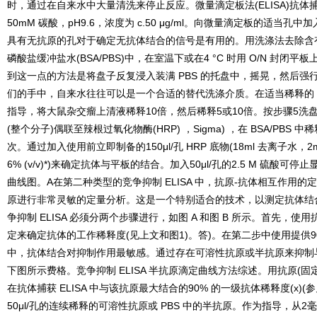
时，通过在自来水中大量清洗来停止反应。微量滴定板法
(ELISA)
抗体
50mM
碳酸，
pH9.6
，浓度为
c.50 μg/ml
。向微量滴定板的适当孔中加
具有无抗原的孔对于确定无抗体结合的信号是有用的。用洗涤法去除含
磷酸盐缓冲盐水
(BSA/PBS)
中，在室温下或在
4 °C
时用
O/N
封闭平板
到这一点的方法是将盘子反复浸入装满
PBS
的托盘中，摇晃，然后强
们的手中，自来水往往可以是一个合适的替代洗涤介质。在适当稀释的
指导，将大鼠杂交瘤上清液稀释
10
倍，然后稀释
5
或
10
倍。按步骤
5
洗
(
整个分子
)
偶联至辣根过氧化物酶
(HRP)
，
Sigma)
，在
BSA/PBS
中稀
次。通过加入使用前立即制备的
150μl/
孔
HRP
底物
(18ml
去离子水，
2
6% (v/v)
*
)
来确定抗体与平板的结合。加入
50μl/
孔的
2.5 M
硫酸可停止
曲线图。
A
在第二种类型的竞争抑制
ELISA
中，抗原
-
抗体相互作用的定
原进行非常灵敏的定量分析。这是一个特别适合的技术，以测定抗体结
争抑制
ELISA
必须分两个步骤进行，如图
A
和图
B
所示。首先，使用
定来确定抗体的工作稀释度
(
见上文和图
1)
。答
)
。在第二步中使用提供
中，抗体结合对抑制作用最敏感。通过存在可溶性抗原或半抗原来抑制
下图所示费格。竞争抑制
ELISA
半抗原滴定曲线方法综述。用抗原
(
固
在抗体捕获
ELISA
中与该抗原最大结合的
90%
的一级抗体稀释度
(x)(
参
50μl/
孔的连续稀释的可溶性抗原或
PBS
中的半抗原。作为指导，从
2
毫