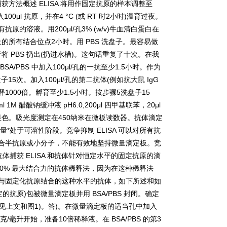
捕获方法概述
ELISA
将用作固定抗原的样本调整至
入
100μl
抗原，并在
4 °C (
或
RT
时
2
小时
)
温育过夜。
有抗原的溶液。用
200μl/
孔
3% (w/v)
牛血清白蛋白在
上的所有结合位点
2
小时。用
PBS
洗盘子。最容易做
行将
PBS
扔出
(
扔进水槽
)
。这句话重复了十次。在我
BSA/PBS
中加入
100μl/
孔的一抗至少
1.5
小时。作为
盘子
15
次。加入
100μl/
孔的第二抗体
(
例如抗大鼠
IgG
释
1000
倍。孵育至少
1.5
小时。按步骤
5
洗盘子
15
ml 1M
醋酸钠缓冲液
pH6.0,200μl
四甲基联苯，
20μl
显色。吸光度测定在
450
纳米在微板读数器。抗体滴定
量*处于可溶性阶段。竞争抑制
ELISA
可以对所有抗
合半抗原或小分子，不能有效地坚持微量滴定板。竞
抗体捕获
ELISA
和抗体针对恒定水平的固定抗原的滴
90%
最大结合力的抗体稀释法，因为在这种稀释法
与固定化抗原结合的这种水平的抗体，如下所述和如
定的抗原
)
包被微量滴定板并用
BSA/PBS
封闭。确定
见上文和图
1)
。答
)
。在微量滴定板的适当孔中加入
克
/
毫升开始，准备
10
倍稀释液。在
BSA/PBS
的第
3