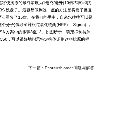
这将使抗原的最终浓度为
1
毫克
/
毫升
(10
倍稀释
)
和抗
BS
洗盘子。最容易做到这一点的方法是将盘子反复
至少重复了
15
次。在我们的手中，自来水往往可以是
整个分子
)
偶联至辣根过氧化物酶
(HRP)
，
Sigma)
，
ISA
方案中的步骤
8
至
13
。如图所示，确定抑制抗体
C50
，可以很好地指示特定抗体识别这些抗原的程
下一篇：
Phoreusbiotech问题与解答