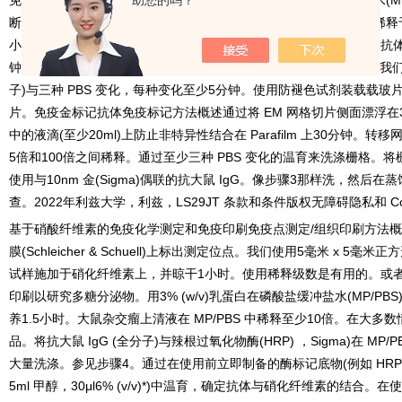
免疫标记技术免疫荧光抗体免疫标记方法概述通过在磷酸盐缓冲盐水
助您的吗？
(M
断制备的细胞或粘附在玻片上的植物材料的非特异性结合位点。用稀释
小时或在摄氏
4
度下孵育过夜。将杂交瘤上清液稀释五倍是获得第一抗
钟。与在
MP/PBS
中
100
倍稀释的第二抗体一起在
RT
培养
1
小时。我
子
)
与三种
PBS
变化，每种变化至少
5
分钟。使用防褪色试剂装载载玻
片。免疫金标记抗体免疫标记方法概述通过将
EM
网格切片侧面漂浮在
中的液滴
(
至少
20ml)
上防止非特异性结合在
Parafilm
上
30
分钟。转移
5
倍和
100
倍之间稀释。通过至少三种
PBS
变化的温育来洗涤栅格。将
使用与
10nm
金
(Sigma)
偶联的抗大鼠
IgG
。像步骤
3
那样洗，然后在蒸
查。
2022
年利兹大学，利兹，
LS29JT
条款和条件版权无障碍隐私和
Co
基于硝酸纤维素的免疫化学测定和免疫印刷免疫点测定
/
组织印刷方法概
膜
(Schleicher & Schuell)
上标出测定位点。我们使用
5
毫米
x 5
毫米正方
试样施加于硝化纤维素上，并晾干
1
小时。使用稀释级数是有用的。或
印刷以研究多糖分泌物。用
3% (w/v)
乳蛋白在磷酸盐缓冲盐水
(MP/PBS
养
1.5
小时。大鼠杂交瘤上清液在
MP/PBS
中稀释至少
10
倍。在大多数
品。将抗大鼠
IgG (
全分子
)
与辣根过氧化物酶
(HRP)
，
Sigma)
在
MP/P
大量洗涤。参见步骤
4
。通过在使用前立即制备的酶标记底物
(
例如
HR
5ml
甲醇，
30μl6% (v/v)
*
)
中温育，确定抗体与硝化纤维素的结合。在使