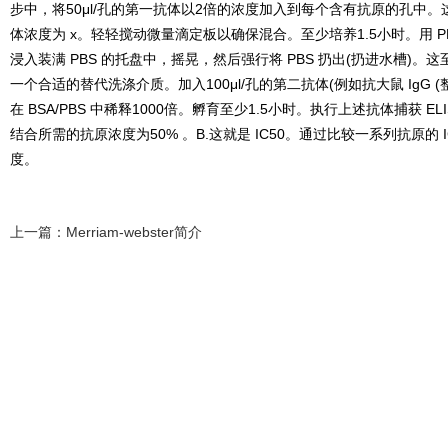
步中，将
50μl/
孔的第一抗体以
2
倍的浓度加入到每个含有抗原的孔中。
体浓度为
x
。轻轻搅动微量滴定板以确保混合。至少培养
1.5
小时。用
P
浸入装满
PBS
的托盘中，摇晃，然后强行将
PBS
扔出
(
扔进水槽
)
。这
一个合适的替代洗涤介质。加入
100μl/
孔的第二抗体
(
例如抗大鼠
IgG (
在
BSA/PBS
中稀释
1000
倍。孵育至少
1.5
小时。执行上述抗体捕获
EL
结合所需的抗原浓度为
50%
。
B.
这就是
IC50
。通过比较一系列抗原的
I
度。
上一篇：
Merriam-webster简介