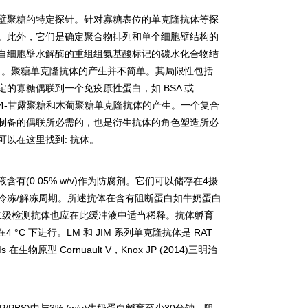
壁聚糖的特定探针。针对寡糖表位的单克隆抗体等探
。此外，它们是确定聚合物排列和单个细胞壁结构的
自细胞壁水解酶的重组组氨基酸标记的碳水化合物结
力。聚糖单克隆抗体的产生并不简单。其局限性包括
定的寡糖偶联到一个免疫原性蛋白，如
BSA
或
4-
甘露聚糖和木葡聚糖单克隆抗体的产生。一个复合
制备的偶联所必需的，也是衍生抗体的角色塑造所必
可以在这里找到
:
抗体。
液含有
(0.05% w/v)
作为防腐剂。它们可以储存在
4
摄
冷冻
/
解冻周期。所述抗体在含有阻断蛋白如牛奶蛋白
二级检测抗体也应在此缓冲液中适当稀释。抗体孵育
在
4 °C
下进行。
LM
和
JIM
系列单克隆抗体是
RAT
Ms
在生物原型
Cornuault V
，
Knox JP (2014)
三明治