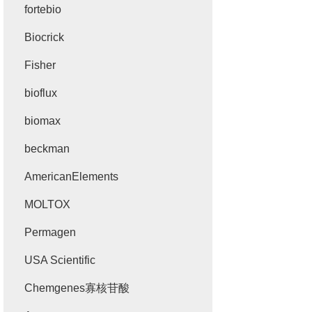
fortebio
Biocrick
Fisher
bioflux
biomax
beckman
AmericanElements
MOLTOX
Permagen
USA Scientific
Chemgenes寡核苷酸