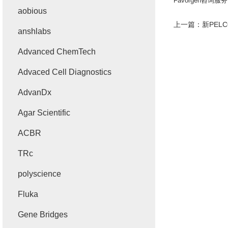
Favorgen
咨询服务
aobious
上一篇：
新PEL
anshlabs
Advanced ChemTech
Advaced Cell Diagnostics
AdvanDx
Agar Scientific
ACBR
TRc
polyscience
Fluka
Gene Bridges