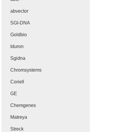
abvector
SGI-DNA
Goldbio
Iduron
Sgidna
Chromsystems
Coriell
GE
Chemgenes
Matreya
Streck