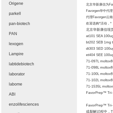
Origene
北京华新康信为
Fa
Favorgen
华中代理
parkell
代理
Favorgen
云南
pan-biotech
欢迎选购*活动，
北京华新康信现
PAN
at101 SEA 100ug
bt202 SEB 1mg t
lexogen
dt303 SED 100ug
Lampire
et404 SEE 100ug
71-097L moltox
labtidebiotech
71-098L moltox
71-100L moltox
laborator
71-102L moltox
labome
71-1535L moltox
FavorPrep™ Tr
ABI
enzolifesciences
FavorPrep™ Tr
或裂解过程中，
T