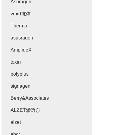
Asuragen
vmrd抗体
Thermo
asusragen
AmplideX
toxin
polyplus
signagen
Berry&Associates
ALZET渗透泵
alzet
abcr