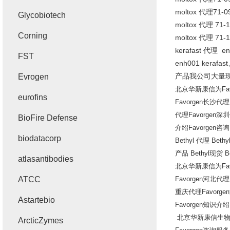
moltox
代理
71-0
Glycobiotech
moltox
代理
71-
Corning
moltox
代理
71-1
kerafast
代理
en
FST
enh001 kerafast
产品我公司大量
Evrogen
北京华新康信为
Fa
eurofins
Favorgen
长沙代理
代理
Favorgen
深圳
BioFire Defense
介绍
Favorgen
咨询
biodatacorp
Bethyl
代理
Bethy
产品
Bethyl
现货
Be
atlasantibodies
北京华新康信为
Fa
ATCC
Favorgen
河北代理
重庆代理
Favorgen
Astartebio
Favorgen
知识介绍
北京华新康信生
ArcticZymes