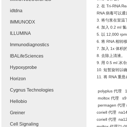
2.
在
Tri-RNA Re
idtdna
RNA
病毒可以通
3.
将匀浆在室温
IMMUNODX
4.
加入
0.2 ml
氯
ILLUMINA
5.
以
12,000 rp
6.
将
RNA
相转
Immunodiagnostics
7.
加入
1x
体积
8.
去除上清液。
IBALifeSciences
9.
用
0.5 ml
冰冷
Hypoxyprobe
10.
短暂旋转以
11.
将
RNA
重悬
Horizon
Cygnus Technologies
polyplus
代理
11
moltox
代理
s9 
Hellobio
permagen
代理
coriell
代理
na146
Greiner
coriell
代理
na128
Cell Signaling
moltox
代理
71-0