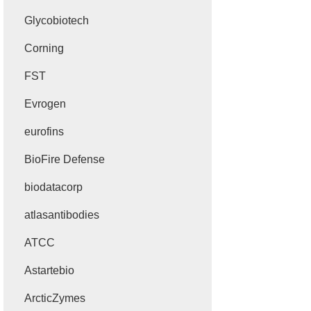
Glycobiotech
Corning
FST
Evrogen
eurofins
BioFire Defense
biodatacorp
atlasantibodies
ATCC
Astartebio
ArcticZymes