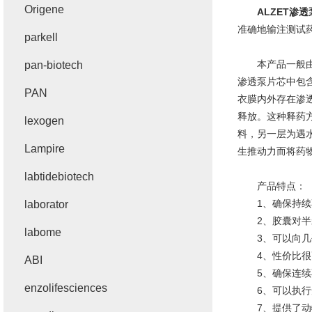
Origene
ALZET渗透
准确地输注测试
parkell
本产品一般由片
pan-biotech
渗透泵片芯中包
PAN
衣膜内外存在渗
释放。这种释药
lexogen
料，另一层为遇
Lampire
生推动力而将药
labtidebiotech
产品特点：
1、确保持续
laborator
2、胶囊对半衰
labome
3、可以向几
4、性价比很
ABI
5、确保连续不
enzolifesciences
6、可以执行短
7、提供了动物