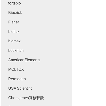
fortebio
Biocrick
Fisher
bioflux
biomax
beckman
AmericanElements
MOLTOX
Permagen
USA Scientific
Chemgenes寡核苷酸