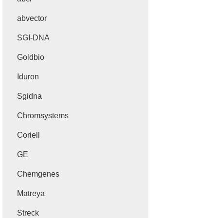
abvector
SGI-DNA
Goldbio
Iduron
Sgidna
Chromsystems
Coriell
GE
Chemgenes
Matreya
Streck