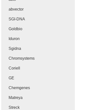
abvector
SGI-DNA
Goldbio
Iduron
Sgidna
Chromsystems
Coriell
GE
Chemgenes
Matreya
Streck