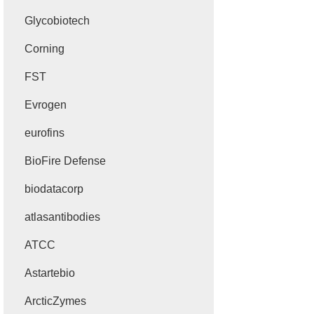
Glycobiotech
Corning
FST
Evrogen
eurofins
BioFire Defense
biodatacorp
atlasantibodies
ATCC
Astartebio
ArcticZymes