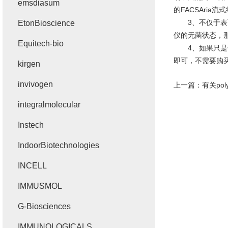
emsdiasum
的FACSAria
3、不仅于表面
EtonBioscience
仪的无菌状态，
Equitech-bio
4、如果只是偶
即可，不需要购
kirgen
invivogen
上一篇：
有关po
integralmolecular
Instech
IndoorBiotechnologies
INCELL
IMMUSMOL
G-Biosciences
IMMUNOLOGICALS