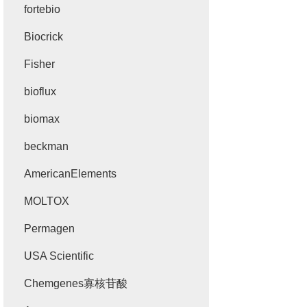
fortebio
Biocrick
Fisher
bioflux
biomax
beckman
AmericanElements
MOLTOX
Permagen
USA Scientific
Chemgenes寡核苷酸