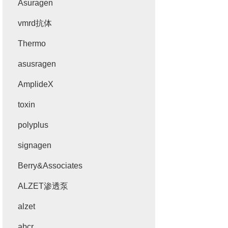
Asuragen
vmrd抗体
Thermo
asusragen
AmplideX
toxin
polyplus
signagen
Berry&Associates
ALZET渗透泵
alzet
abcr