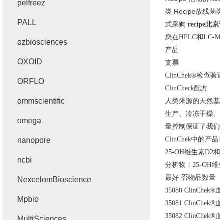
pelfreez
类
Recipe
放线菌
PALL
式采购
recipe
北京
您在
HPLC
和
LC-M
ozbiosciences
产品
OXOID
支票
ClinChek®
检查验
ORFLO
ClinCheck
配方
ommscientific
人类来源的天然基
生产、冷冻干燥、
omega
量控制保证了我们
ClinChek
中的产品
nanopore
25-OH
维生素
D2
和
ncbi
分析物：
25-OH
维
最好
-
否物品数量
NexcelomBioscience
35080 ClinChek®
Mpbio
35081 ClinChek®
35082 ClinChek®
MultiSciences