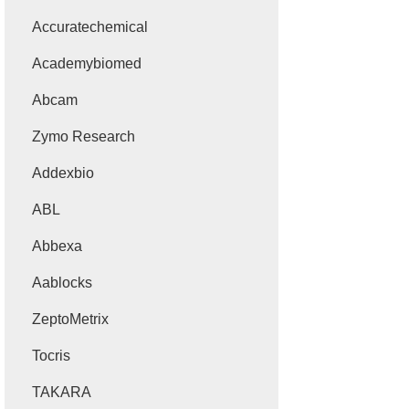
Accuratechemical
Academybiomed
Abcam
Zymo Research
Addexbio
ABL
Abbexa
Aablocks
ZeptoMetrix
Tocris
TAKARA