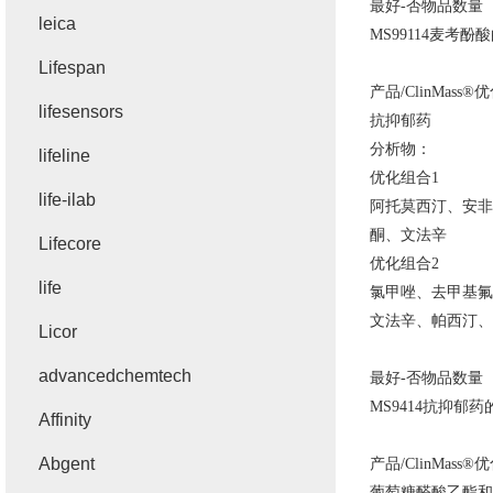
最好
-
否物品数量
leica
MS99114
麦考酚酸
Lifespan
产品
/ClinMass®
优
lifesensors
抗抑郁药
分析物：
lifeline
优化组合
1
life-ilab
阿托莫西汀、安非
酮、文法辛
Lifecore
优化组合
2
life
氯甲唑、去甲基氟
文法辛、帕西汀、
Licor
advancedchemtech
最好
-
否物品数量
MS9414
抗抑郁药
Affinity
Abgent
产品
/ClinMass®
优
葡萄糖醛酸乙酯和