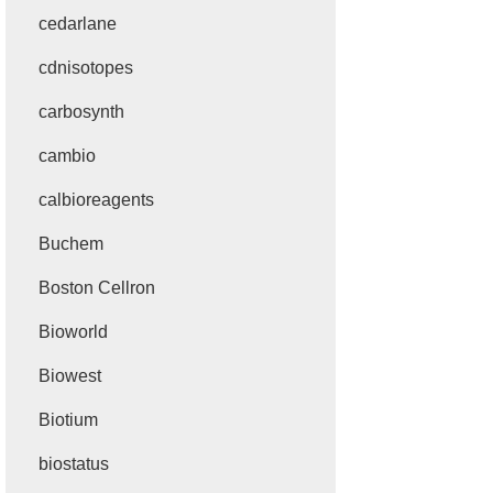
cedarlane
cdnisotopes
carbosynth
cambio
calbioreagents
Buchem
Boston Cellron
Bioworld
Biowest
Biotium
biostatus