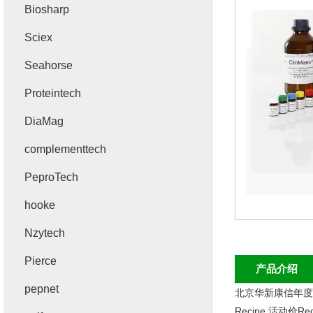
Biosharp
Sciex
Seahorse
Proteintech
DiaMag
complementtech
PeproTech
hooke
Nzytech
Pierce
产品介绍
pepnet
北京华新康信年
Recipe
活动价
Re