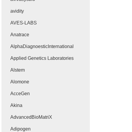
avidity
AVES-LABS
Anatrace
AlphaDiagnoesticInternational
Applied Genetics Laboratories
Alstem
Alomone
AcceGen
Akina
AdvancedBioMatriX
Adipogen