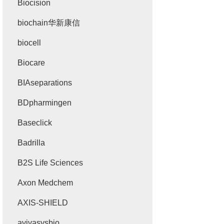
Biocision
biochain华新康信
biocell
Biocare
BIAseparations
BDpharmingen
Baseclick
Badrilla
B2S Life Sciences
Axon Medchem
AXIS-SHIELD
avivasysbio