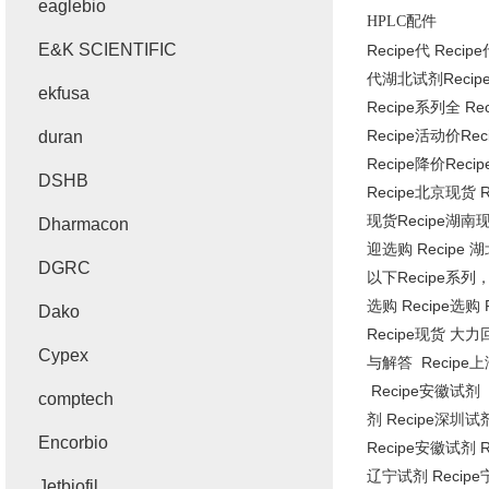
eaglebio
HPLC
配件
E&K SCIENTIFIC
Recipe
代
Recipe
代湖北试剂
Recip
ekfusa
Recipe
系列全
Rec
Recipe
活动价
Rec
duran
Recipe
降价
Recip
DSHB
Recipe
北京现货
R
现货
Recipe
湖南
Dharmacon
迎选购
Recipe
湖
DGRC
以下
Recipe
系列
选购
Recipe
选购
Dako
Recipe
现货 大
Cypex
与解答
Recipe
上
Recipe
安徽试剂
comptech
剂
Recipe
深圳试
Encorbio
Recipe
安徽试剂
R
辽宁试剂
Recipe
Jetbiofil