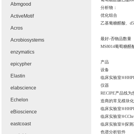
Abmgood
分析物：
优化组合
ActiveMotif
乙基葡糖醛酸、
d5
Acros
最好
-
否物品数量
Acrobiosystems
MS8014
葡萄糖醛
enzymatics
产品
epicypher
设备
Elastin
临床实验室
®HHP
仪器
elabscience
RECIPE
产品线为
Echelon
造商的常见模块化
临床实验室
®HHP
eBioscience
临床实验室
®CChr
eastcoast
临床实验室
®
探测
色谱分析软件