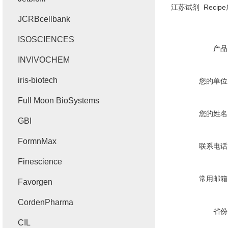
江苏试剂
Recipe
JCRBcellbank
ISOSCIENCES
产品
INVIVOCHEM
iris-biotech
您的单位
Full Moon BioSystems
您的姓名
GBI
FormnMax
联系电话
Finescience
常用邮箱
Favorgen
CordenPharma
省份
CIL