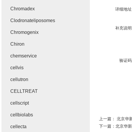
Chromadex
详细地址
Clodronateliposomes
补充说明
Chromogenix
Chiron
chemservice
验证码
cellvis
cellutron
CELLTREAT
cellscript
cellbiolabs
上一篇：
北京华新
下一篇：
北京华新k
cellecta