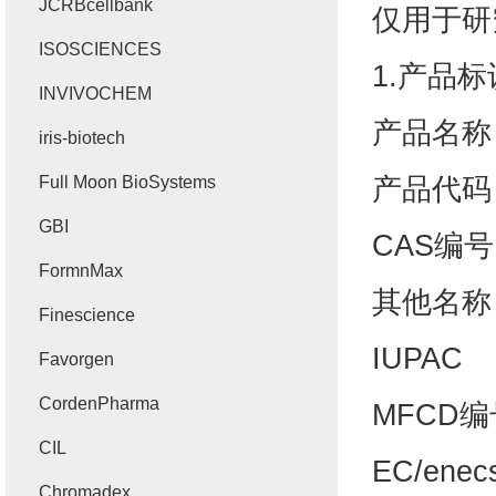
JCRBcellbank
仅用于研
ISOSCIENCES
1.
产品标
INVIVOCHEM
产品名称
iris-biotech
产品代码
Full Moon BioSystems
GBI
CAS
编号
FormnMax
其他名称
Finescience
IUPAC
Favorgen
CordenPharma
MFCD
编
CIL
EC/enec
Chromadex