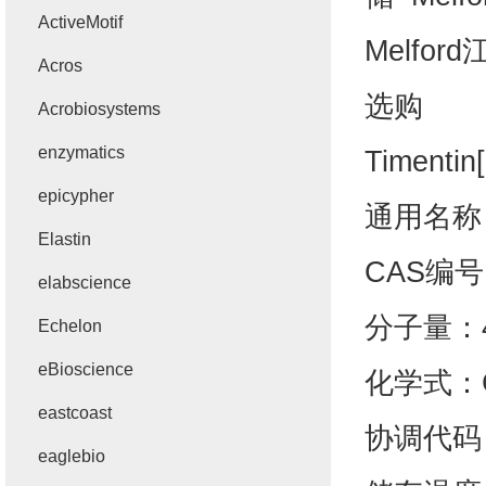
ActiveMotif
Melford
Acros
选购
Acrobiosystems
enzymatics
Timentin[
epicypher
通用名称
Elastin
CAS
编号
elabscience
分子量：
Echelon
eBioscience
化学式：
eastcoast
协调代码
eaglebio