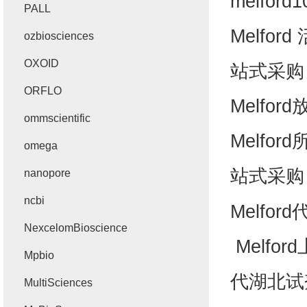
melford1
PALL
Melford
ozbiosciences
OXOID
站式采购
ORFLO
Melford
ommscientific
Melford
omega
站式采
nanopore
ncbi
Melford
NexcelomBioscience
Melford
Mpbio
代湖北试
MultiSciences