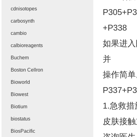
cdnisotopes
P305+P3
carbosynth
+P338
cambio
如果进入
calbioreagents
并
Buchem
Boston Cellron
操作简单
Bioworld
P337+P3
Biowest
1.
急救措
Biotium
biostatus
皮肤接触
BiosPacific
咨询医生