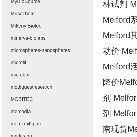
MyBioSource
林试剂
Me
Musechem
Melford
MiltenyiBiotec
Melford
minerva-biolabs
动价
Melf
microspheres-nanospheres
microfil
Melford
microbix
降价
Melf
modiquestresearch
剂
Melfor
MOBITEC
剂
Melfor
mercodia
merckmillipore
南现货
Me
medicago