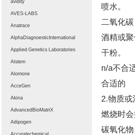
avidity
喷水。
AVES-LABS
二氧化碳
Anatrace
酒精或聚
AlphaDiagnoesticInternational
Applied Genetics Laboratories
干粉。
Alstem
n/a
不合
Alomone
合适的
AcceGen
2.
物质或
Akina
AdvancedBioMatriX
燃烧时会
Adipogen
碳氧化物
Accuratechemical