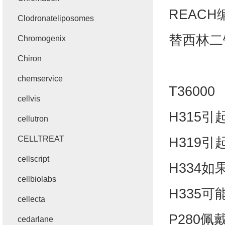
REACH
Clodronateliposomes
替西林二
Chromogenix
Chiron
chemservice
T36000
cellvis
H315
引
cellutron
CELLTREAT
H319
引
cellscript
H334
如
cellbiolabs
H335
可
cellecta
P280
佩
cedarlane