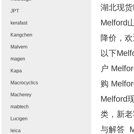
湖北现货
JPT
Melford
kerafast
Kangchen
降价，欢
Malvern
以下
Melf
magen
户
Melfor
Kapa
购
Melfor
Macrocyclics
Macherey
Melford
mabtech
类，新老
Lucigen
与解答
Me
leica