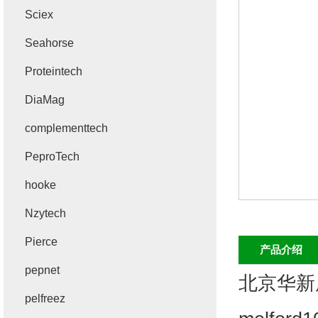
Sciex
Seahorse
Proteintech
DiaMag
complementtech
PeproTech
hooke
Nzytech
Pierce
产品介绍
pepnet
北京华新
pelfreez