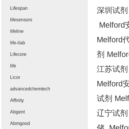
Lifespan
深圳试剂
lifesensors
Melford
lifeline
Melford
life-ilab
剂
Melfor
Lifecore
life
江苏试剂
Licor
Melford
advancedchemtech
试剂
Melf
Affinity
辽宁试剂
Abgent
Abmgood
储
Melfo