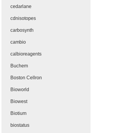
cedarlane
cdnisotopes
carbosynth
cambio
calbioreagents
Buchem
Boston Cellron
Bioworld
Biowest
Biotium
biostatus