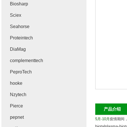
Biosharp
Sciex
Seahorse
Proteintech
DiaMag
complementtech
PeproTech
hooke
Nzytech
Pierce
产品介绍
pepnet
5
月
-10
月
疫情期间
biotalplasma-