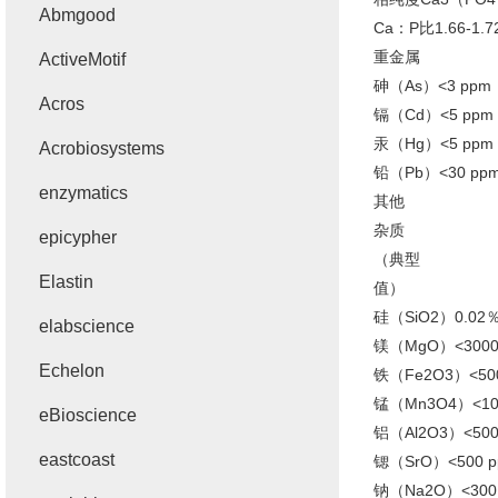
Abmgood
Ca：P比1.66-1.7
重金属
ActiveMotif
砷（As）<3 ppm
Acros
镉（Cd）<5 ppm
汞（Hg）<5 ppm
Acrobiosystems
铅（Pb）<30 pp
enzymatics
其他
杂质
epicypher
（典型
Elastin
值）
硅（SiO2）0.02
elabscience
镁（MgO）<3000
Echelon
铁（Fe2O3）<50
锰（Mn3O4）<10
eBioscience
铝（Al2O3）<500
eastcoast
锶（SrO）<500 
钠（Na2O）<300