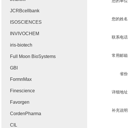
您的单位
JCRBcellbank
您的姓名
ISOSCIENCES
INVIVOCHEM
联系电话
iris-biotech
常用邮箱
Full Moon BioSystems
GBI
省份
FormnMax
Finescience
详细地址
Favorgen
补充说明
CordenPharma
CIL