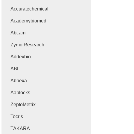
Accuratechemical
Academybiomed
Abcam
Zymo Research
Addexbio
ABL
Abbexa
Aablocks
ZeptoMetrix
Tocris
TAKARA