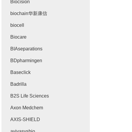
Biocision
biochain华新康信
biocell
Biocare
BIAseparations
BDpharmingen
Baseclick
Badrilla
B2S Life Sciences
Axon Medchem
AXIS-SHIELD
avivasysbio