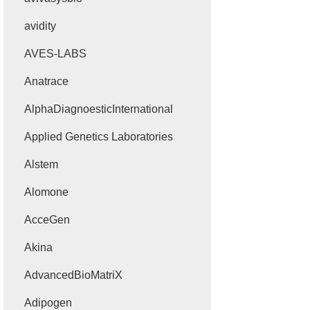
avidity
AVES-LABS
Anatrace
AlphaDiagnoesticInternational
Applied Genetics Laboratories
Alstem
Alomone
AcceGen
Akina
AdvancedBioMatriX
Adipogen