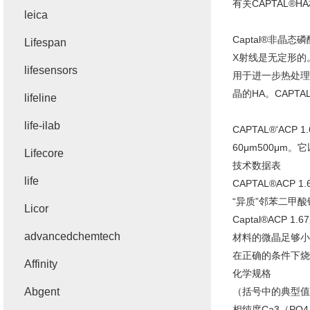
有关CAPTAL®
leica
Captal®非晶
Lifespan
X射线是无定形的。
lifesensors
用于进一步热处理
晶的HA。CAPTAL
lifeline
life-ilab
CAPTAL®'AC
60μm500μm
Lifecore
技术数据表
life
CAPTAL®ACP 1.
“异质”邻苯二甲酸
Licor
Captal®AC
advancedchemtech
材料的微晶足够小
在正确的条件下烧结，
Affinity
化学规格
Abgent
（括号中的典型值
相纯度Ca3（PO4