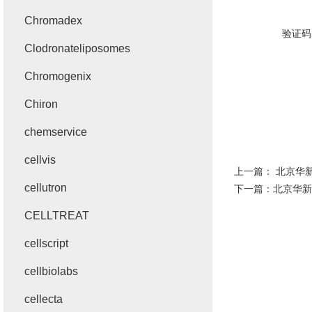
Chromadex
验证码
Clodronateliposomes
Chromogenix
Chiron
chemservice
cellvis
上一篇：
北京华新P
cellutron
下一篇：
北京华新p
CELLTREAT
cellscript
cellbiolabs
cellecta