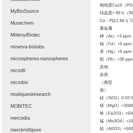
相纯度Ca10（PO
MyBioSource
结晶度> 95％（9
Ca：P比1.66-1.7
Musechem
重金属
MiltenyiBiotec
砷（As）<3 ppm
镉（Cd）<5 ppm
minerva-biolabs
汞（Hg）<5 ppm
microspheres-nanospheres
铅（Pb）<30 pp
其他
microfil
杂质
microbix
（典型
值）
modiquestresearch
硅（SiO2）0.02
镁（MgO）<3000
MOBITEC
铁（Fe2O3）<50
mercodia
锰（Mn3O4）<10
铝（Al2O3）<500
merckmillipore