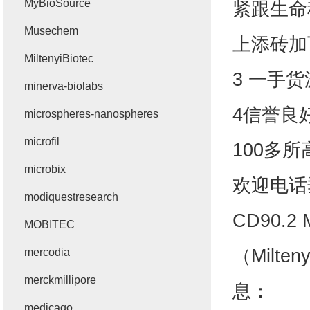
MyBioSource
紧跟生命
Musechem
上添砖加
MiltenyiBiotec
3 一手
minerva-biolabs
4信誉良
microspheres-nanospheres
microfil
100多
microbix
欢迎电话
modiquestresearch
CD90.2
MOBITEC
（Milte
mercodia
merckmillipore
息：
medicago