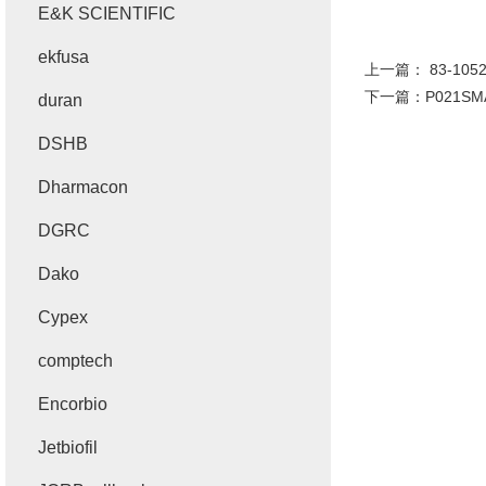
E&K SCIENTIFIC
ekfusa
上一篇：
83-10
下一篇：
P021S
duran
DSHB
Dharmacon
DGRC
Dako
Cypex
comptech
Encorbio
Jetbiofil