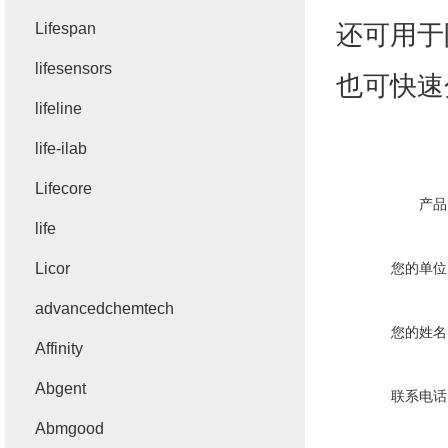
还可用于
Lifespan
lifesensors
也可快速
lifeline
life-ilab
Lifecore
产品
life
Licor
您的单位
advancedchemtech
您的姓名
Affinity
Abgent
联系电话
Abmgood