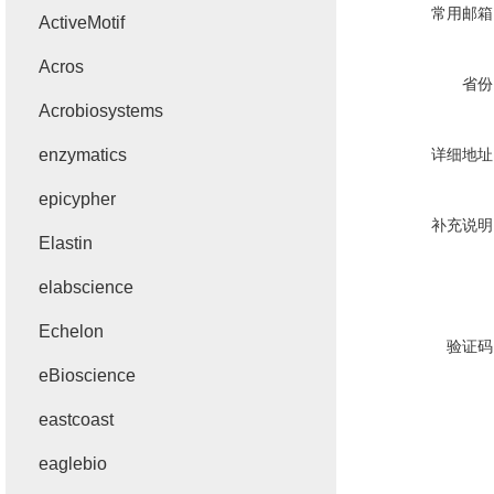
常用邮箱
ActiveMotif
Acros
省份
Acrobiosystems
enzymatics
详细地址
epicypher
补充说明
Elastin
elabscience
Echelon
验证码
eBioscience
eastcoast
eaglebio