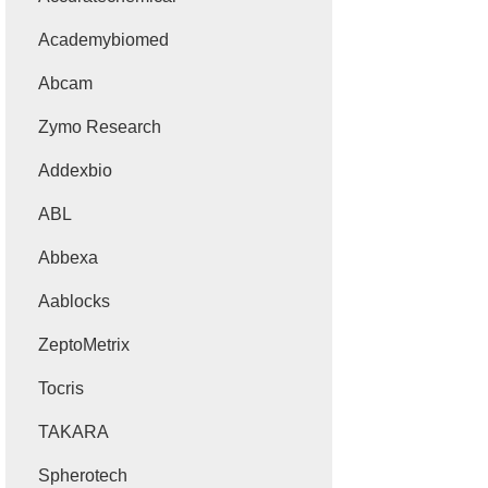
Academybiomed
Abcam
Zymo Research
Addexbio
ABL
Abbexa
Aablocks
ZeptoMetrix
Tocris
TAKARA
Spherotech