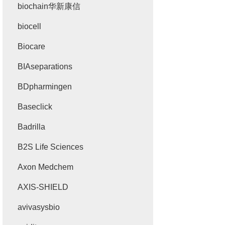
biochain华新康信
biocell
Biocare
BIAseparations
BDpharmingen
Baseclick
Badrilla
B2S Life Sciences
Axon Medchem
AXIS-SHIELD
avivasysbio