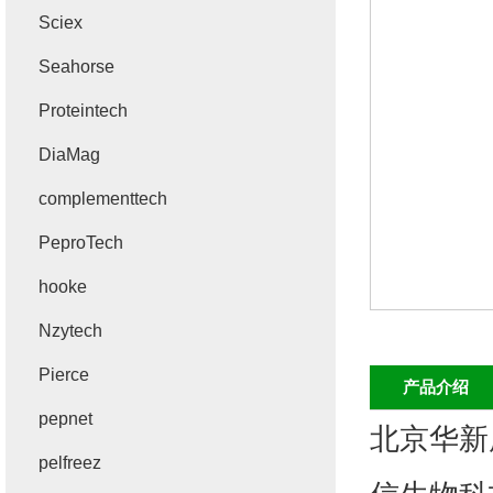
Sciex
Seahorse
Proteintech
DiaMag
complementtech
PeproTech
hooke
Nzytech
Pierce
产品介绍
pepnet
北京华新
pelfreez