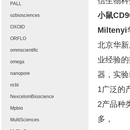
信生物科
PALL
小鼠CD9
ozbiosciences
OXOID
Miltenyi
ORFLO
北京华新
ommscientific
业经验的
omega
器，实验
nanopore
ncbi
1广泛的
NexcelomBioscience
2产品种
Mpbio
多，
MultiSciences