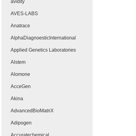
avidity
AVES-LABS
Anatrace
AlphaDiagnoesticInternational
Applied Genetics Laboratories
Alstem
Alomone
AcceGen
Akina
AdvancedBioMatriX
Adipogen
Accuratechemical