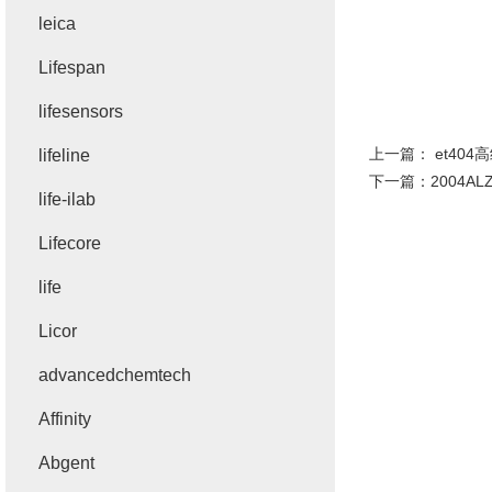
leica
Lifespan
lifesensors
上一篇：
et40
lifeline
下一篇：
2004A
life-ilab
Lifecore
life
Licor
advancedchemtech
Affinity
Abgent