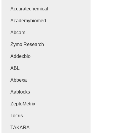
Accuratechemical
Academybiomed
Abcam
Zymo Research
Addexbio
ABL
Abbexa
Aablocks
ZeptoMetrix
Tocris
TAKARA