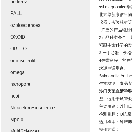
pelfreez
ssi diagnostica
华
PALL
北京华新康信生物
仪器，实验耗材等
ozbiosciences
1广泛的产品辐射
OXOID
2产品种类齐全，
紧跟生命科学的发
ORFLO
3 一手货源，价
ommscientific
4信誉良好，客户
欢迎电话垂询。
omega
Salmonella
生物检测、食品安
nanopore
沙门氏菌血清学鉴
ncbi
型。适用于试管凝
‌主要用途‌：沙
NexcelomBioscience
‌检测目标‌：O
Mpbio
‌适用样本‌：纯
‌操作方式‌：
MultiSciences