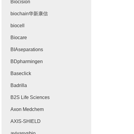
Biocision
biochain华新康信
biocell
Biocare
BIAseparations
BDpharmingen
Baseclick
Badrilla
B2S Life Sciences
Axon Medchem
AXIS-SHIELD
avivasysbio