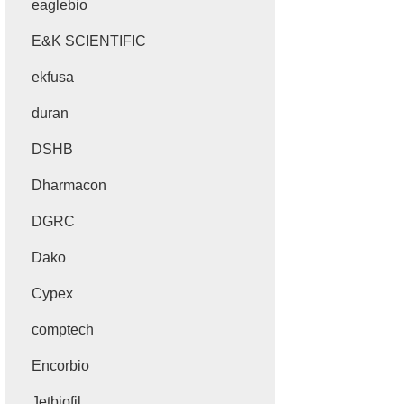
eaglebio
E&K SCIENTIFIC
ekfusa
duran
DSHB
Dharmacon
DGRC
Dako
Cypex
comptech
Encorbio
Jetbiofil