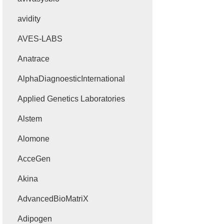
avidity
AVES-LABS
Anatrace
AlphaDiagnoesticInternational
Applied Genetics Laboratories
Alstem
Alomone
AcceGen
Akina
AdvancedBioMatriX
Adipogen