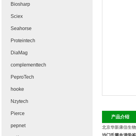
Biosharp
Sciex
Seahorse
Proteintech
DiaMag
complementtech
PeproTech
hooke
Nzytech
Pierce
产品介绍
pepnet
北京华新康信生物
沙门氏菌血清学鉴