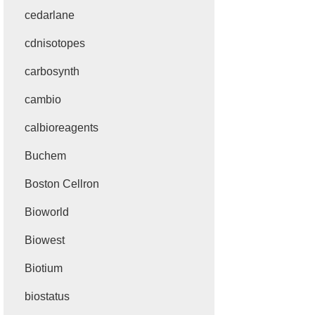
cedarlane
cdnisotopes
carbosynth
cambio
calbioreagents
Buchem
Boston Cellron
Bioworld
Biowest
Biotium
biostatus