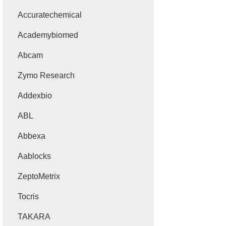
Accuratechemical
Academybiomed
Abcam
Zymo Research
Addexbio
ABL
Abbexa
Aablocks
ZeptoMetrix
Tocris
TAKARA