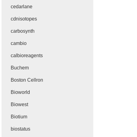
cedarlane
cdnisotopes
carbosynth
cambio
calbioreagents
Buchem
Boston Cellron
Bioworld
Biowest
Biotium
biostatus