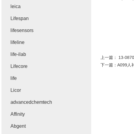
leica
Lifespan
lifesensors
lifeline
life-ilab
上一篇：
13-08
下一篇：
A099人
Lifecore
life
Licor
advancedchemtech
Affinity
Abgent