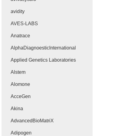
avidity
AVES-LABS
Anatrace
AlphaDiagnoesticInternational
Applied Genetics Laboratories
Alstem
Alomone
AcceGen
Akina
AdvancedBioMatriX
Adipogen