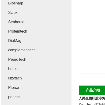
Biosharp
Sciex
Seahorse
Proteintech
DiaMag
complementtech
PeproTech
hooke
Nzytech
Pierce
产品介绍
pepnet
人类生物肝脏溶酶
XenoTech