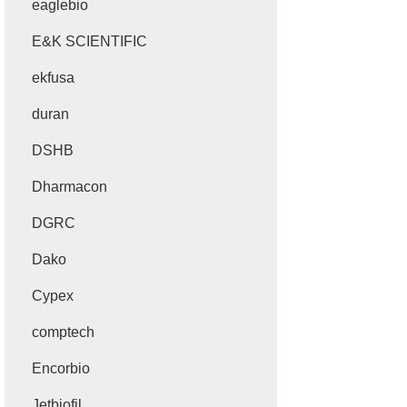
eaglebio
E&K SCIENTIFIC
ekfusa
duran
DSHB
Dharmacon
DGRC
Dako
Cypex
comptech
Encorbio
Jetbiofil