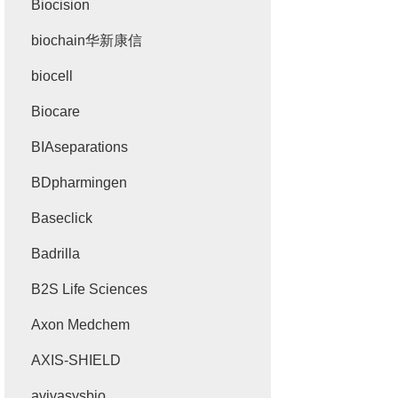
Biocision
biochain华新康信
biocell
Biocare
BIAseparations
BDpharmingen
Baseclick
Badrilla
B2S Life Sciences
Axon Medchem
AXIS-SHIELD
avivasysbio