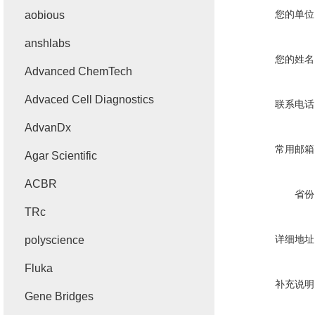
您的单位
aobious
anshlabs
您的姓名
Advanced ChemTech
Advaced Cell Diagnostics
联系电话
AdvanDx
常用邮箱
Agar Scientific
ACBR
省份
TRc
详细地址
polyscience
Fluka
补充说明
Gene Bridges