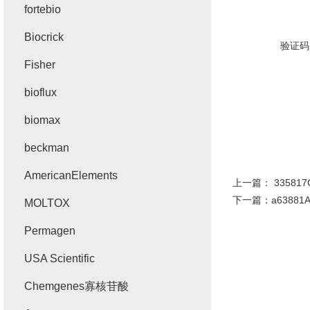
fortebio
Biocrick
验证码
Fisher
bioflux
biomax
beckman
AmericanElements
上一篇：
33581
下一篇：
a6388
MOLTOX
Permagen
USA Scientific
Chemgenes寡核苷酸