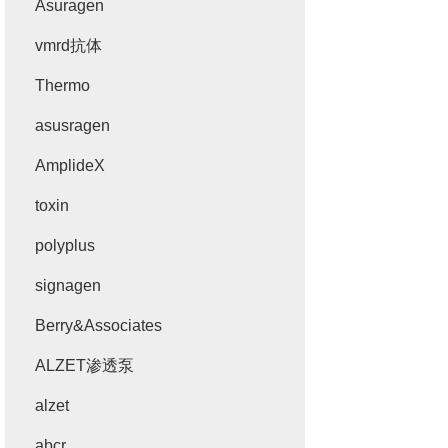
Asuragen
vmrd抗体
Thermo
asusragen
AmplideX
toxin
polyplus
signagen
Berry&Associates
ALZET渗透泵
alzet
abcr