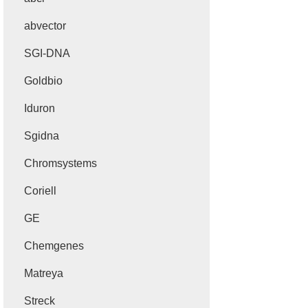
abvector
SGI-DNA
Goldbio
Iduron
Sgidna
Chromsystems
Coriell
GE
Chemgenes
Matreya
Streck