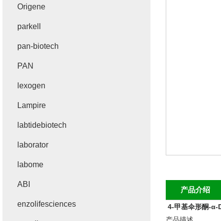
Origene
parkell
pan-biotech
PAN
lexogen
Lampire
labtidebiotech
laborator
labome
ABI
产品介绍
enzolifesciences
4-甲基伞形酮-α
产品描述