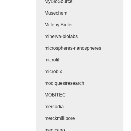
MyBioSource
Musechem
MiltenyiBiotec
minerva-biolabs
microspheres-nanospheres
microfil
microbix
modiquestresearch
MOBITEC
mercodia
merckmillipore
medicago