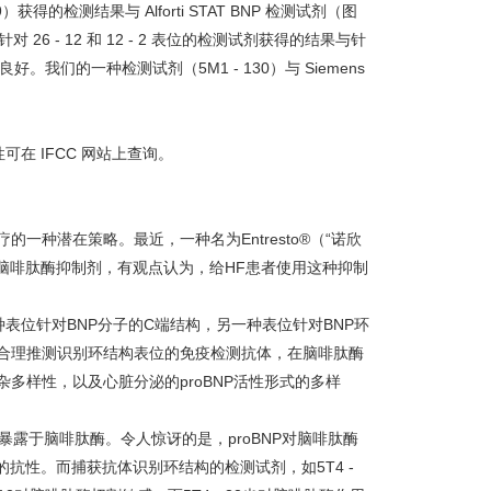
9
）获得的检测结果与
Alforti STAT BNP
检测试剂（图
针对
26 - 12
和
12 - 2
表位的检测试剂获得的结果与针
良好。我们的一种检测试剂（
5M1 - 130
）与
Siemens
性可在
IFCC
网站上查询。
疗的一种潜在策略。最近，一种名为
Entresto®
（“诺欣
脑啡肽酶抑制剂，有观点认为，给
HF
患者使用这种抑制
种表位针对
BNP
分子的
C
端结构，另一种表位针对
BNP
环
合理推测识别环结构表位的免疫检测抗体，在脑啡肽酶
杂多样性，以及心脏分泌的
proBNP
活性形式的多样
暴露于脑啡肽酶。令人惊讶的是，
proBNP
对脑啡肽酶
的抗性。而捕获抗体识别环结构的检测试剂，如
5T4 -