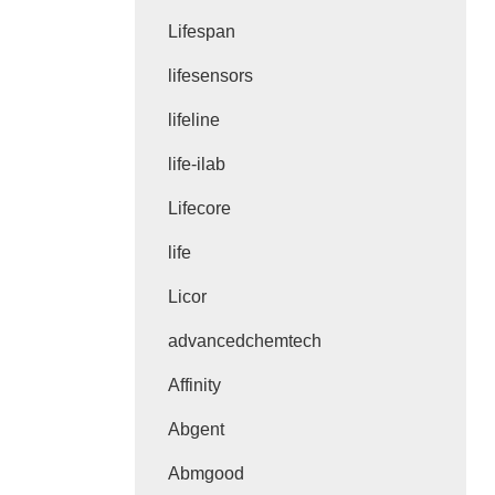
Lifespan
lifesensors
lifeline
life-ilab
Lifecore
life
Licor
advancedchemtech
Affinity
Abgent
Abmgood