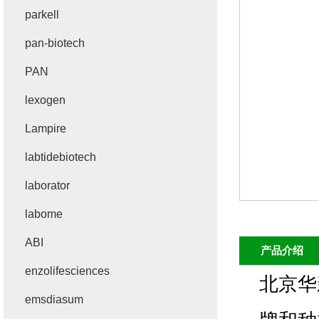
parkell
pan-biotech
PAN
lexogen
Lampire
labtidebiotech
laborator
labome
ABI
产品介绍
enzolifesciences
北京华
emsdiasum