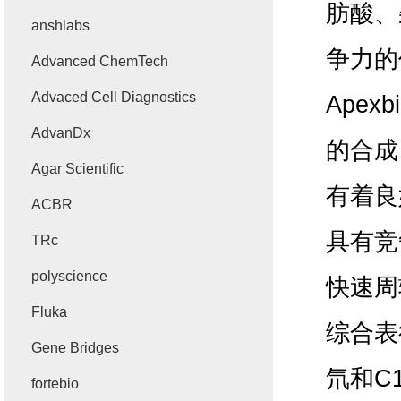
肪酸、
anshlabs
争力的
Advanced ChemTech
Advaced Cell Diagnostics
Apexbi
AdvanDx
的合成
Agar Scientific
有着良
ACBR
具有竞
TRc
polyscience
快速周
Fluka
综合表
Gene Bridges
氘和
C
fortebio