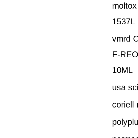
molto
1537L
vmrd 
F-REO
10ML
usa sc
coriel
polypl