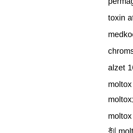
perma
toxin 
medko
chrom
alzet 
moltox
moltox
moltox
剂
mol