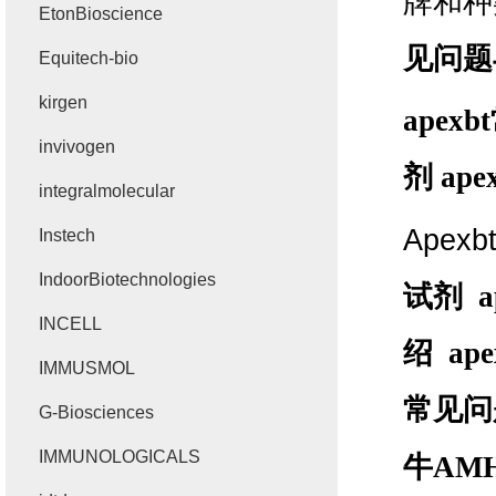
牌和种
EtonBioscience
见问题
Equitech-bio
kirgen
apexbt
invivogen
剂
ape
integralmolecular
Apexb
Instech
IndoorBiotechnologies
试剂
a
INCELL
绍
ape
IMMUSMOL
常见问
G-Biosciences
IMMUNOLOGICALS
牛
AM