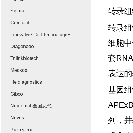
转录组
Sigma
Cerilliant
转录组
Innovative Cell Technologies
细胞中
Diagenode
套
RN
Trilinkbiotech
Medkoo
表达的
life diagnostics
基因组
Gibco
APExB
Neuromab全国总代
Novus
列，并
BioLegend