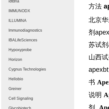
idtdna
方法
a
IMMUNODX
北京华
ILLUMINA
Immunodiagnostics
剂
apex
IBALifeSciences
苏试剂
Hypoxyprobe
山西试
Horizon
apexbt
Cygnus Technologies
Hellobio
书
Ape
Greiner
说明
A
Cell Signaling
剂
Ap
Glycobiotech