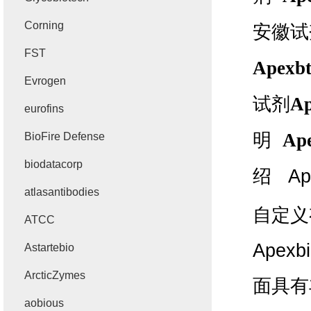
Corning
安徽试
FST
Apexb
Evrogen
试剂
Ap
eurofins
明
Ap
BioFire Defense
biodatacorp
绍
Ape
atlasantibodies
自定义
ATCC
Apexbi
Astartebio
ArcticZymes
面具有
aobious