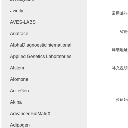
avidity
常用邮箱
AVES-LABS
省份
Anatrace
AlphaDiagnoesticInternational
详细地址
Applied Genetics Laboratories
Alstem
补充说明
Alomone
AcceGen
验证码
Akina
AdvancedBioMatriX
Adipogen