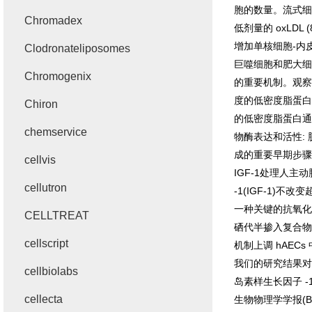
胞的数量。流式细
Chromadex
低剂量的
oxLDL (
增加单核细胞
-
内
Clodronateliposomes
巨噬细胞和肥大细
Chromogenix
的重要机制。观察
度的低密度脂蛋白
Chiron
的低密度脂蛋白通
chemservice
物酶表达和活性
:
成的重要早期步骤
cellvis
IGF-1
处理人主动
cellutron
-1(IGF-1)
不改变
一种关键的抗氧化
CELLTREAT
硒代半掺入复合物
cellscript
机制上调
hAECs
我们的研究结果对
cellbiolabs
岛素样生长因子
-
cellecta
生物物理学学报
(B