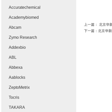
Accuratechemical
Academybiomed
上一篇：
北京华新B
Abcam
下一篇：
北京华新K
Zymo Research
Addexbio
ABL
Abbexa
Aablocks
ZeptoMetrix
Tocris
TAKARA