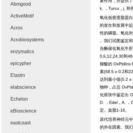
要作用，并提供了
Abmgood
k.
，
Turcu
，
j.
和
ActiveMotif
氧化低密度脂蛋白
的发生和发展中起
Acros
性的磷脂。氧化对
Acrobiosystems
。我们试图鉴定和
合酶催化氧化牛肝
enzymatics
0,6,12,24,30
和
48
epicypher
羧酸的
OxPtdIns
素
(68.5
±
0.2
和
2
Elastin
达到最小值
(5.2
±
elabscience
物种，占总
OxPtd
化斑块中鉴定出
O
Echelon
D.
，
Edel
，
A.
，
定。血脂
1-16
。
eBioscience
原代培养神经元中
eastcoast
的外在因素。我们