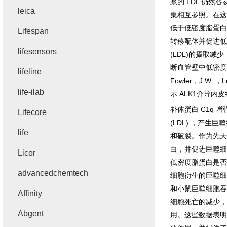
浆的
LDL
仍然容
leica
集相互参照。在这
低于低密度脂蛋白
Lifespan
转移配体并促进低
lifesensors
(LDL)
的摄取减少
断血管壁中低密度
lifeline
Fowler
，
J.W.
，
L
life-ilab
示
ALK1
介导内皮
补体蛋白
C1q
增
Lifecore
(LDL)
，产生巨噬
life
和破裂。作为先天
白，并促进巨噬细
Licor
低密度脂蛋白是否
advancedchemtech
细胞衍生的巨噬细
和小鼠巨噬细胞吞
Affinity
细胞死亡的减少，
Abgent
用。这些数据表明