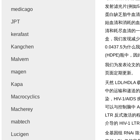
发射滤光片
(
例如
5
medicago
蛋白缺乏胎牛血清
JPT
始血清和消耗的血
清和耗尽血清的一
kerafast
盒，我们发现减少
Kangchen
0.0437.5
为什么我
(HDPE)
瓶中，因
Malvern
我们为发表论文的
magen
页面定期更新。
天然
LDL/HDLA
Kapa
中的运输和递送的
Macrocyclics
染，
HIV-1/AIDS
可以与控制脑中
A
Macherey
LTR
反式激活的
mabtech
介导的
HIV-1 LT
全基因组
RNAi
筛
Lucigen