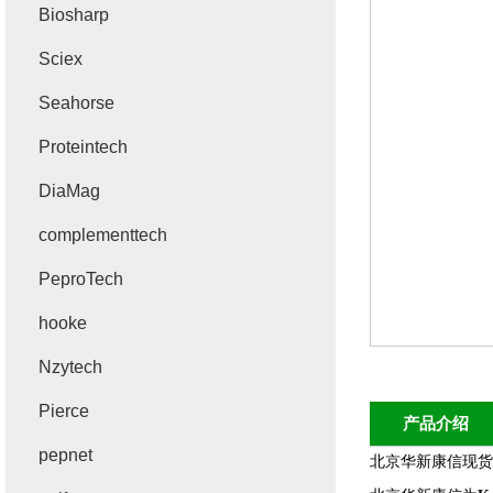
Biosharp
Sciex
Seahorse
Proteintech
DiaMag
complementtech
PeproTech
hooke
Nzytech
Pierce
产品介绍
pepnet
北京华新康信现货