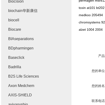
permagen msr81
Biocision
toxin at101 bt202
biochain华新康信
medkoo 205494
biocell
chromsystems 9
Biocare
alzet 1004 2004
BIAseparations
BDpharmingen
产品
Baseclick
Badrilla
您的单位
B2S Life Sciences
Axon Medchem
您的姓名
AXIS-SHIELD
联系电话
avivasysbio