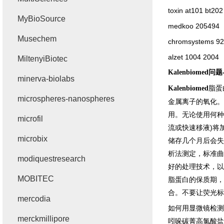
toxin at101 bt202
MyBioSource
medkoo 205494
Musechem
chromsystems 9
alzet 1004 2004
MiltenyiBiotec
Kalenbiomed
问题
minerva-biolabs
脂蛋
Kalenbiomed
microspheres-nanospheres
金属离子的氧化。
用。无论使用何种
microfil
流或快速移液
)
将
microbix
储存几个月后会失
析法测定，标准曲
modiquestresearch
好的处理技术，以
MOBITEC
脂蛋白的保质期，
合。不要让荧光标
mercodia
如何用显微镜检测
merckmillipore
吲哚碳菁高氯酸盐