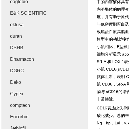
eaglebio
中的内溶酶体具有
内溶酶体的病理变
E&K SCIENTIFIC
度，并有助于原代
与低密度脂蛋白诱
ekfusa
载脂蛋白质高脂血
duran
模型中的动脉粥样
小鼠相比，
E
型载
DSHB
细胞分析显示
apo
Dharmacon
SR-A
和
LOX-1
表
小鼠
CD16(sCD1
DGRC
抗体阻断，表明
C
Dako
鼠
CD36
，
SR-A
物与
sCD16
的结
Cypex
非常接近。
comptech
CD16
表达缺失导
酸化减少。总的来
Encorbio
Ng
，
hp
，
Lai
，
y. 
Jetbiofil