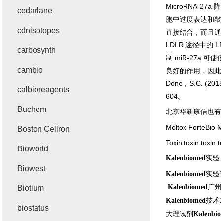
MicroRNA-27a
降
cedarlane
胞中过度表达和敲
cdnisotopes
直接结合，而且通
LDLR
途径中的
L
carbosynth
制
miR-27a
可使
cambio
良好的作用，因此
Done
，
S.C. (201
calbioreagents
604
。
Buchem
北京华新康信也有
Moltox ForteBio M
Boston Cellron
Toxin toxin toxin t
Bioworld
实验
Kalenbiomed
Biowest
实验
Kalenbiomed
广
Kalenbiomed
Biotium
技术
Kalenbiomed
biostatus
大理试剂
Kalenbi