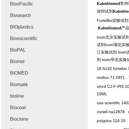
常州
BiosPacific
Kalenbiomed
深圳试剂
Kalenbi
Biosearch
ForteBio
实验试剂
BIOplastics
产
Kalenbiomed
toxin
北京实验试
Biooscientific
试剂
toxin
湖北实
BioPAL
江实验试剂
toxin
剂
toxin
华北实验
Biomol
18-5142 fortebio
BIOMED
moltox 71-097L
Biomatik
vmrd CJ-F-PI3-
10ML
bioline
usa scientific 14
Biocoat
coriell na12878
Bioclone
polyplus 114-15