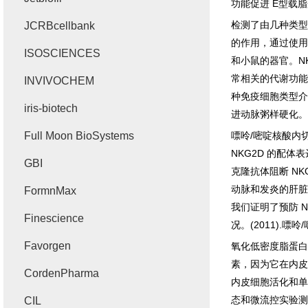
功能促进
E
型载脂
检测了由几种类型
JCRBcellbank
的作用，通过使用
ISOSCIENCES
和小鼠的器官。
N
常相关的代谢功能
INVIVOCHEM
种免疫细胞类型介
iris-biotech
进动脉粥样硬化。
Full Moon BioSystems
嘌呤
/
嘧啶核酸内
NKG2D
的配体表
GBI
克隆抗体阻断
NK
动脉和发炎的肝脏
FormnMax
我们证明了预防
N
Finescience
况。
(2011).
嘌呤
/
Favorgen
氧化低密度脂蛋白
素，因为它在内皮
CordenPharma
内皮细胞活化和单
态和微流控实验测
CIL