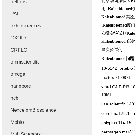
北京华新康信为
K
pelfreez
比
Kalenbiomed
PALL
实验
Kalenbiomed
厦
Kalenbiomed
ozbiosciences
安徽实验试剂
Kal
OXOID
长沙
Kalenbiomed
昌实验试剂
ORFLO
Kalenbiomed
问题
ommscientific
18-5142 fortebio
omega
moltox 71-097L
nanopore
vmrd CJ-F-PI3-
10ML
ncbi
usa scientific 14
NexcelomBioscience
coriell na12878
Mpbio
polyplus 114-15
permagen msr81
MultiSciences