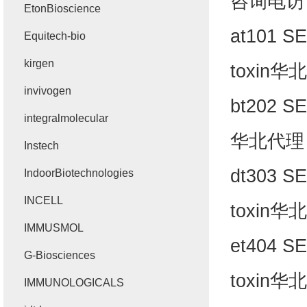
咨询电访
EtonBioscience
at101 SE
Equitech-bio
kirgen
toxin
华北
invivogen
bt202 SE
integralmolecular
华北代理
Instech
dt303 SE
IndoorBiotechnologies
INCELL
toxin
华北
IMMUSMOL
et404 SE
G-Biosciences
toxin
华北
IMMUNOLOGICALS