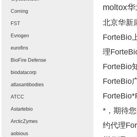
moltox
华
Corning
北京华新
FST
ForteBio
Evrogen
eurofins
理
ForteBi
BioFire Defense
ForteBio
biodatacorp
ForteBio
atlasantibodies
ForteBio
*
ATCC
*，期待
Astartebio
ArcticZymes
约代理
For
aobious