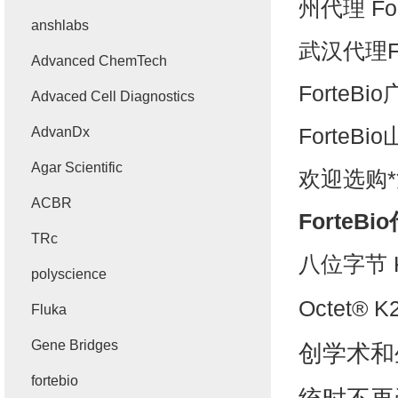
州代理
Fo
anshlabs
武汉代理
F
Advanced ChemTech
ForteBio
Advaced Cell Diagnostics
ForteBio
AdvanDx
Agar Scientific
欢迎选购
ACBR
ForteBi
TRc
八位字节
polyscience
Octet® K
Fluka
Gene Bridges
创学术和
fortebio