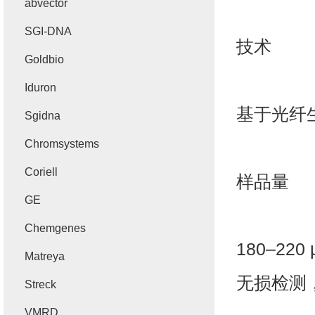
abvector
SGI-DNA
技术
Goldbio
Iduron
基于光纤
Sgidna
Chromsystems
Coriell
样品量
GE
Chemgenes
180–220 
Matreya
无损检测
Streck
VMRD