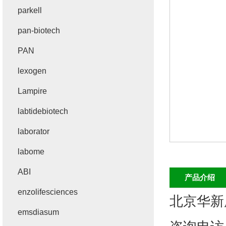
parkell
pan-biotech
PAN
lexogen
Lampire
labtidebiotech
laborator
labome
ABI
产品介绍
enzolifesciences
北京华新
emsdiasum