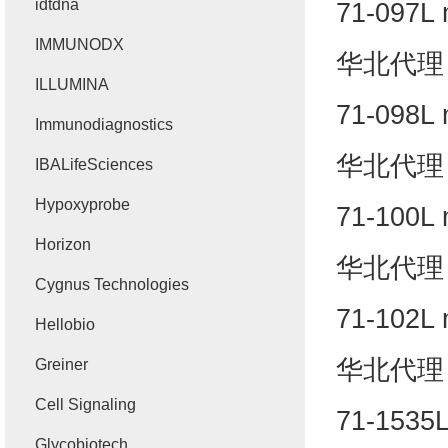
idtdna
71-097L 
IMMUNODX
华北代
ILLUMINA
71-098L 
Immunodiagnostics
华北代
IBALifeSciences
Hypoxyprobe
71-100L 
Horizon
华北代
Cygnus Technologies
71-102L 
Hellobio
华北代
Greiner
Cell Signaling
71-1535L
Glycobiotech