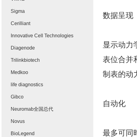
Sigma
数据呈现
Cerilliant
Innovative Cell Technologies
显示动力
Diagenode
表位合并
Trilinkbiotech
Medkoo
制表的动
life diagnostics
Gibco
自动化
Neuromab全国总代
Novus
最多可同
BioLegend