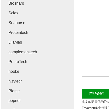
Biosharp
Sciex
Seahorse
Proteintech
DiaMag
complementtech
PeproTech
hooke
Nzytech
Pierce
产品介绍
pepnet
北京华新康信为
Fav
Favorgen
华中代理