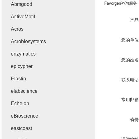
Favorgen
咨询服务
Abmgood
ActiveMotif
产品
Acros
您的单位
Acrobiosystems
enzymatics
您的姓名
epicypher
Elastin
联系电话
elabscience
常用邮箱
Echelon
eBioscience
省份
eastcoast