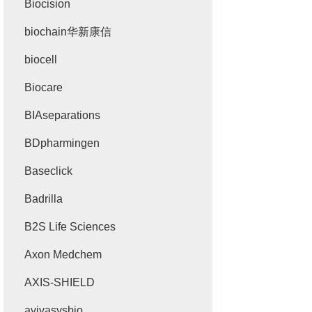
Biocision
biochain华新康信
biocell
Biocare
BIAseparations
BDpharmingen
Baseclick
Badrilla
B2S Life Sciences
Axon Medchem
AXIS-SHIELD
avivasysbio