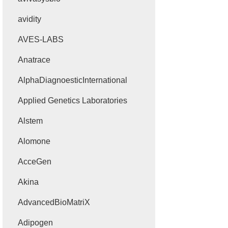
avidity
AVES-LABS
Anatrace
AlphaDiagnoesticInternational
Applied Genetics Laboratories
Alstem
Alomone
AcceGen
Akina
AdvancedBioMatriX
Adipogen