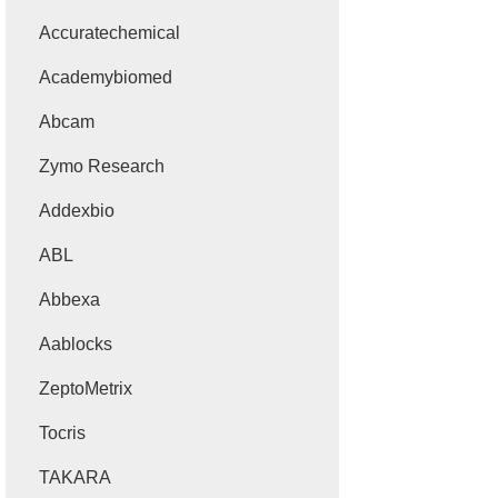
Accuratechemical
Academybiomed
Abcam
Zymo Research
Addexbio
ABL
Abbexa
Aablocks
ZeptoMetrix
Tocris
TAKARA