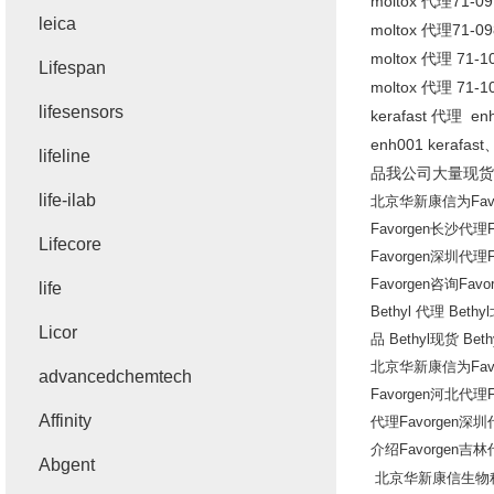
moltox
代理
71-09
leica
moltox
代理
71-09
moltox
代理
71-1
Lifespan
moltox
代理
71-1
lifesensors
kerafast
代理
enh
enh001 kerafast
lifeline
品我公司大量现货
life-ilab
北京华新康信为
Fav
Favorgen
长沙代理
Lifecore
Favorgen
深圳代理
Favorgen
咨询
Favo
life
Bethyl
代理
Bethyl
Licor
品
Bethyl
现货
Beth
北京华新康信为
Fav
advancedchemtech
Favorgen
河北代理
Affinity
代理
Favorgen
深圳
介绍
Favorgen
吉林
Abgent
北京华新康信生物