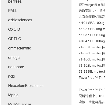
pelfreez
理
Favorgen
云南代
PALL
选购*活动，*，期
北京华新康信现
ozbiosciences
at101 SEA 100ug 
bt202 SEB 1mg to
OXOID
dt303 SED 100ug 
ORFLO
et404 SEE 100ug 
71-097L moltox
ommscientific
71-098L moltox
omega
71-100L moltox
71-102L moltox
nanopore
71-1535L moltox
ncbi
FavorPrep™ Tri
NexcelomBioscience
FavorPrep™ Tri
Mpbio
裂解过程中，
Tri
溶液。生物样品在
MultiSciences