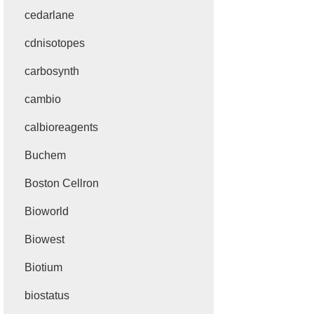
cedarlane
cdnisotopes
carbosynth
cambio
calbioreagents
Buchem
Boston Cellron
Bioworld
Biowest
Biotium
biostatus