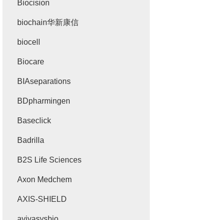
Biocision
biochain华新康信
biocell
Biocare
BIAseparations
BDpharmingen
Baseclick
Badrilla
B2S Life Sciences
Axon Medchem
AXIS-SHIELD
avivasysbio