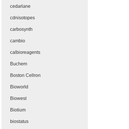
cedarlane
cdnisotopes
carbosynth
cambio
calbioreagents
Buchem
Boston Cellron
Bioworld
Biowest
Biotium
biostatus