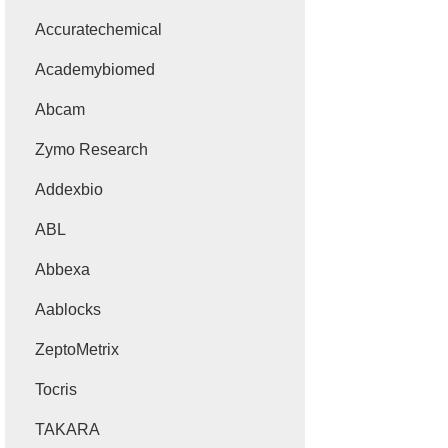
Accuratechemical
Academybiomed
Abcam
Zymo Research
Addexbio
ABL
Abbexa
Aablocks
ZeptoMetrix
Tocris
TAKARA