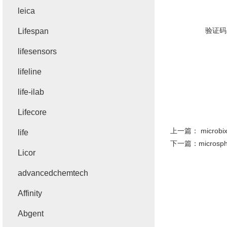
leica
验证码
Lifespan
lifesensors
lifeline
life-ilab
Lifecore
上一篇：
micro
life
下一篇：
micros
Licor
advancedchemtech
Affinity
Abgent