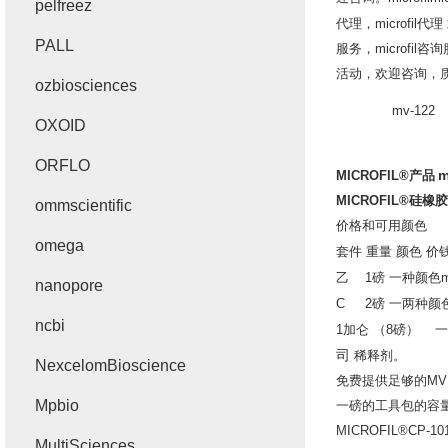
pelfreez
代理，
microfil
代理
PALL
服务，
microfil
咨询
活动，欢迎咨询，
ozbiosciences
mv-122
OXOID
ORFLO
m
MICROFIL®
产品
MICROFIL®
硅橡胶
ommscientific
价格和可用颜色
omega
套件
重量
颜色
价
乙
1
磅
一种颜色
m
nanopore
C 2
磅
一两种颜
ncbi
1
加仑
（
8
磅）
一
司
稀释剂。
NexcelomBioscience
免费提供足够的
MV
Mpbio
一磅的工具包的容
MICROFIL®CP-10
MultiSciences