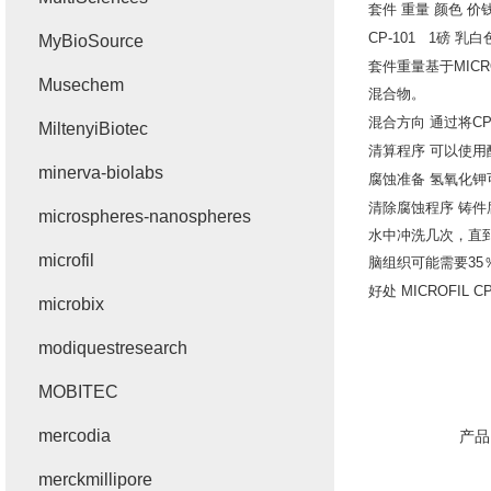
套件
重量
颜色
价
CP-101 1
磅
乳白
MyBioSource
套件重量基于
MICR
Musechem
混合物。
混合方向
通过将
CP
MiltenyiBiotec
清算程序
可以使用
minerva-biolabs
腐蚀准备
氢氧化钾
清除腐蚀程序
铸件
microspheres-nanospheres
水中冲洗几次，直
microfil
脑组织可能需要
35
好处
MICROFIL CP
microbix
modiquestresearch
MOBITEC
mercodia
产品
merckmillipore