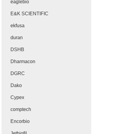
eaglebio
E&K SCIENTIFIC
ekfusa
duran
DSHB
Dharmacon
DGRC
Dako
Cypex
comptech
Encorbio
Jetbiofil