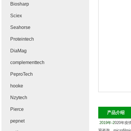
Biosharp
Sciex
Seahorse
Proteintech
DiaMag
complementtech
PeproTech
hooke
Nzytech
Pierce
产品介绍
pepnet
2019
年
-2
020
年疫
迎咨询。
microfil
mic