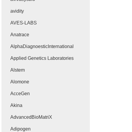
avidity
AVES-LABS
Anatrace
AlphaDiagnoesticInternational
Applied Genetics Laboratories
Alstem
Alomone
AcceGen
Akina
AdvancedBioMatriX
Adipogen