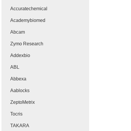
Accuratechemical
Academybiomed
Abcam
Zymo Research
Addexbio
ABL
Abbexa
Aablocks
ZeptoMetrix
Tocris
TAKARA