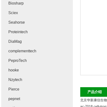
Biosharp
Sciex
Seahorse
Proteintech
DiaMag
complementtech
PeproTech
hooke
Nzytech
Pierce
产品介绍
pepnet
北京华新康信生物科
ac-7018 cel