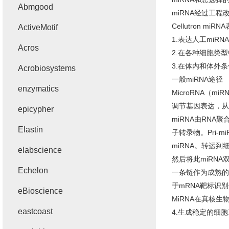
Abmgood
miRNA经过工
Cellutron miR
ActiveMotif
1.表达人工miR
Acros
2.在各种细胞类
3.在体内和体外条
Acrobiosystems
一般miRNA途径
enzymatics
MicroRNA（
调节基因表达，从
epicypher
miRNA由RNA
Elastin
子转录物。Pri-m
miRNA。转运到细
elabscience
然后将此miRN
Echelon
一条链作为成熟的m
于mRNA靶标识
eBioscience
MiRNA在真核
eastcoast
4.生成稳定的细胞