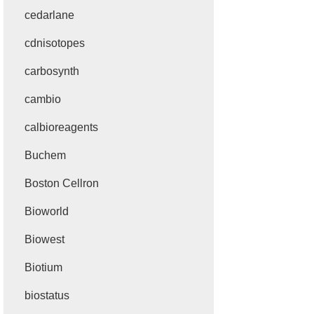
cedarlane
cdnisotopes
carbosynth
cambio
calbioreagents
Buchem
Boston Cellron
Bioworld
Biowest
Biotium
biostatus