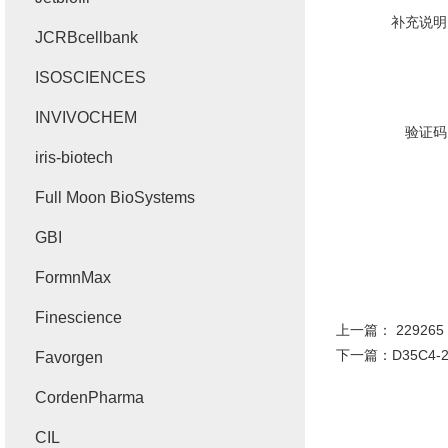
补充说明
JCRBcellbank
ISOSCIENCES
INVIVOCHEM
验证码
iris-biotech
Full Moon BioSystems
GBI
FormnMax
Finescience
上一篇：
22926
下一篇：
D35C4-2
Favorgen
CordenPharma
CIL