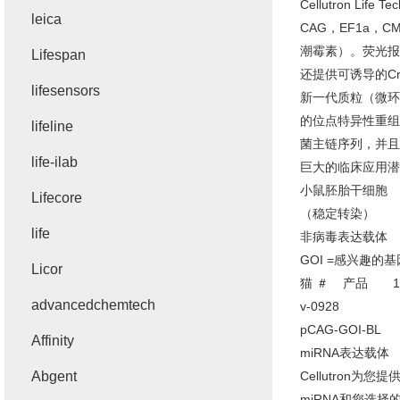
Cellutron 
leica
CAG，EF1a，
潮霉素）。荧光报
Lifespan
还提供可诱导的Cre
lifesensors
新一代质粒（微环
的位点特异性重组
lifeline
菌主链序列，并且
life-ilab
巨大的临床应用潜
小鼠胚胎干细胞
Lifecore
（稳定转染）
life
非病毒表达载体
GOI =感兴趣的基
Licor
猫 ＃ 产品 1
advancedchemtech
v-0928
pCAG-GOI-BL
Affinity
miRNA表达载体
Abgent
Cellutron
miRNA和您选择