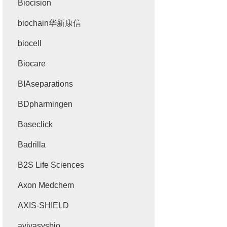
Biocision
biochain华新康信
biocell
Biocare
BIAseparations
BDpharmingen
Baseclick
Badrilla
B2S Life Sciences
Axon Medchem
AXIS-SHIELD
avivasysbio