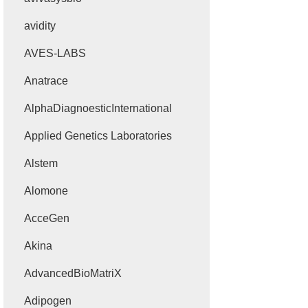
avidity
AVES-LABS
Anatrace
AlphaDiagnoesticInternational
Applied Genetics Laboratories
Alstem
Alomone
AcceGen
Akina
AdvancedBioMatriX
Adipogen