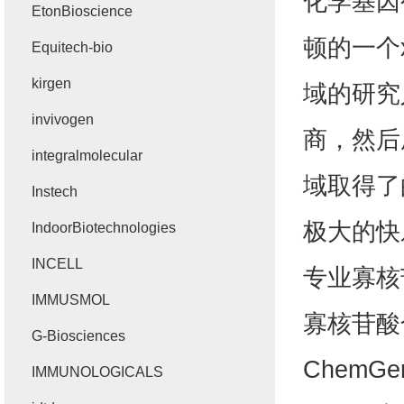
化学基因
EtonBioscience
顿的一个x
Equitech-bio
kirgen
域的研究
invivogen
商，然后
integralmolecular
域取得了
Instech
极大的快
IndoorBiotechnologies
INCELL
专业寡核
IMMUSMOL
寡核苷酸
G-Biosciences
ChemGe
IMMUNOLOGICALS