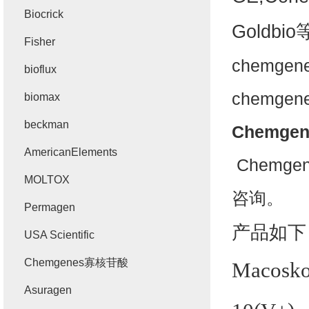
Biocrick
Goldb
Fisher
chemge
bioflux
chemge
biomax
beckman
Chemge
AmericanElements
Chemg
MOLTOX
咨询。
Permagen
产品如下
USA Scientific
Chemgenes寡核苷酸
Macosko
Asuragen