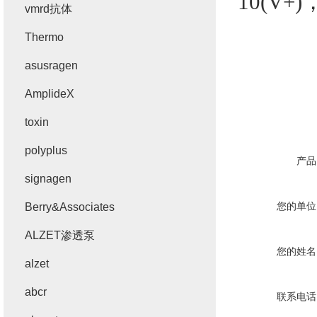
10(V+)
，
vmrd抗体
Thermo
asusragen
AmplideX
toxin
polyplus
产品
signagen
您的单位
Berry&Associates
ALZET渗透泵
您的姓名
alzet
abcr
联系电话