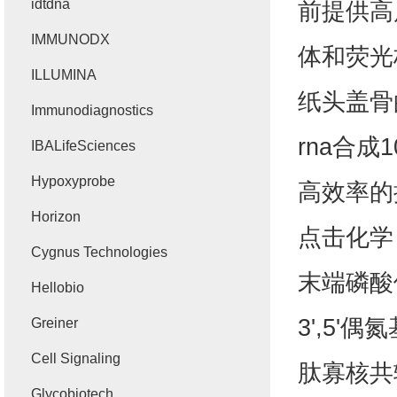
idtdna
前提供高
IMMUNODX
体和荧光
ILLUMINA
纸头盖骨
Immunodiagnostics
rna
合成1
IBALifeSciences
Hypoxyprobe
高效率的
Horizon
点击化学
Cygnus Technologies
末端磷酸
Hellobio
3',5'
偶氮
Greiner
Cell Signaling
肽寡核共
Glycobiotech