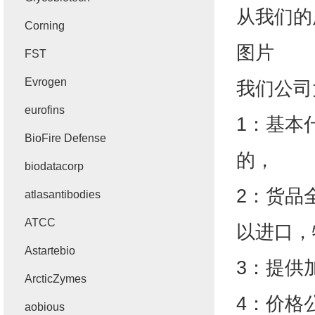
从我们的
Corning
图片
FST
Evrogen
我们公司
eurofins
1
：基本
BioFire Defense
的，
biodatacorp
2
：货品
atlasantibodies
ATCC
以进口，
Astartebio
3
：提供
ArcticZymes
4
：价格
aobious