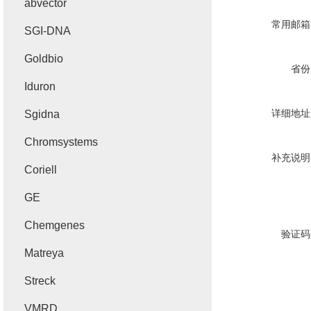
abvector
常用邮箱
SGI-DNA
Goldbio
省份
Iduron
详细地址
Sgidna
Chromsystems
补充说明
Coriell
GE
Chemgenes
验证码
Matreya
Streck
VMRD