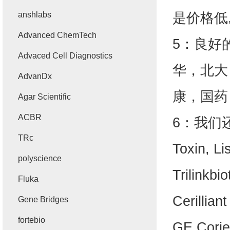
是价格低
anshlabs
Advanced ChemTech
5
：良好
Advaced Cell Diagnostics
华，北大
AdvanDx
康，国药 
Agar Scientific
ACBR
6
：我们还是RD
TRc
Toxin, 
polyscience
Trilinkb
Fluka
Cerilli
Gene Bridges
fortebio
GE,Corie