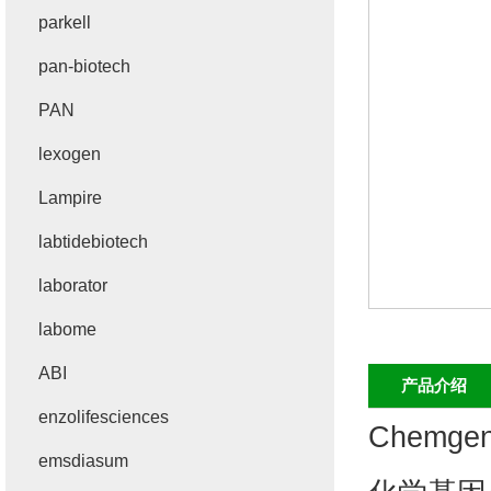
parkell
pan-biotech
PAN
lexogen
Lampire
labtidebiotech
laborator
labome
ABI
产品介绍
enzolifesciences
Chemge
emsdiasum